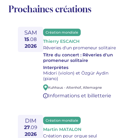
Prochaines créations
SAM
Création mondiale
15
.
08
Thierry ESCAICH
2026
Rêveries d'un promeneur solitaire
Titre du concert :
Rêveries d'un
promeneur solitaire
Interprètes
Midori (violon) et Özgür Aydin
(piano)
Kuhhaus
-
Altenhof
,
Allemagne
Informations et billetterie
DIM
Création mondiale
27
.
09
Martin MATALON
2026
Création pour orgue seul