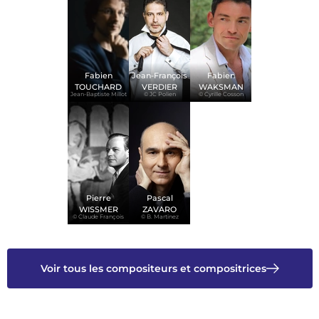
Fabien
Jean-François
Fabien
TOUCHARD
VERDIER
WAKSMAN
Jean-Baptiste Millot
© JC Polien
© Cyrille Cosson
Pierre
Pascal
WISSMER
ZAVARO
© Claude François
© B. Martinez
Voir tous les compositeurs et compositrices