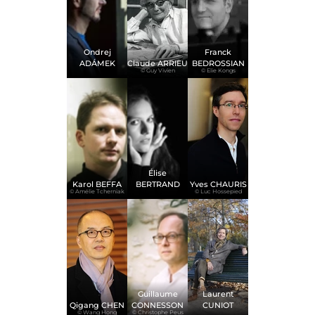
Ondrej
Franck
ADÁMEK
Claude ARRIEU
BEDROSSIAN
© Guy Vivien
© Elie Kongs
Élise
Karol BEFFA
BERTRAND
Yves CHAURIS
© Amélie Tcherniak
© Luc Hossepied
Guillaume
Laurent
Qigang CHEN
CONNESSON
CUNIOT
© Wang Hong
© Christophe Peus