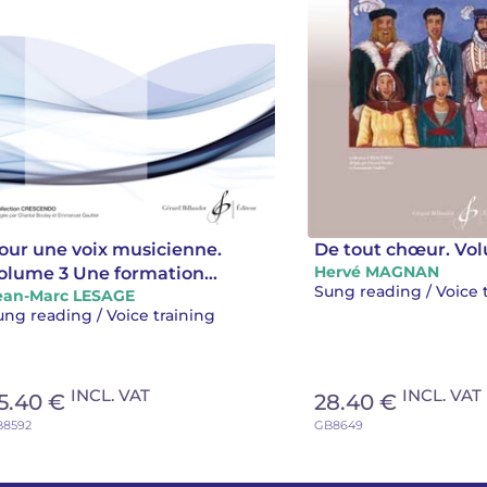
our une voix musicienne.
De tout chœur. Vo
Hervé MAGNAN
olume 3 Une formation
Sung reading / Voice 
ean-Marc LESAGE
usicale adaptée au chant
ung reading / Voice training
INCL. VAT
INCL. VAT
5.40 €
28.40 €
B8592
GB8649