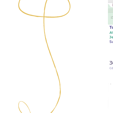
T
A
J
3
G