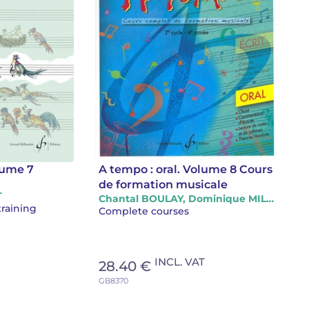
lume 7
A tempo : oral. Volume 8 Cours
de formation musicale
T
Chantal BOULAY, Dominique MILLET
training
Complete courses
INCL. VAT
28.40 €
GB8370