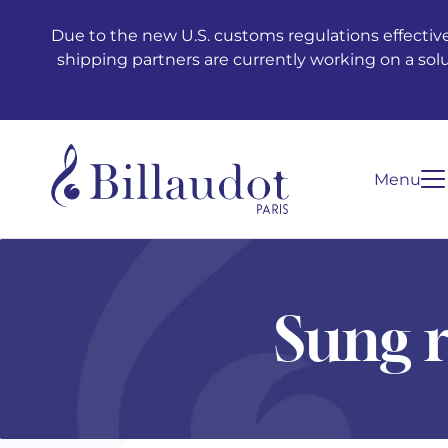
Go to content
Go to main navigation
Due to the new U.S. customs regulations effective
shipping partners are currently working on a sol
Menu
Sung r