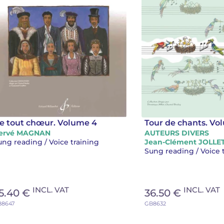
e tout chœur. Volume 4
Tour de chants. Vo
ervé MAGNAN
AUTEURS DIVERS
ung reading / Voice training
Jean-Clément JOLLE
Sung reading / Voice 
INCL. VAT
INCL. VAT
5.40 €
36.50 €
B8647
GB8632