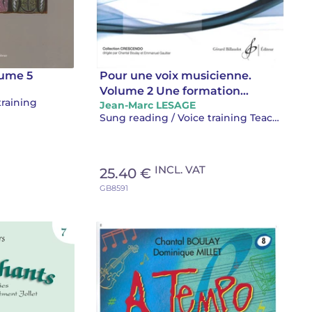
lume 5
Pour une voix musicienne.
Volume 2 Une formation
training
Jean-Marc LESAGE
musicale adaptée au chant
Sung reading / Voice training Teaching
INCL. VAT
25.40 €
GB8591