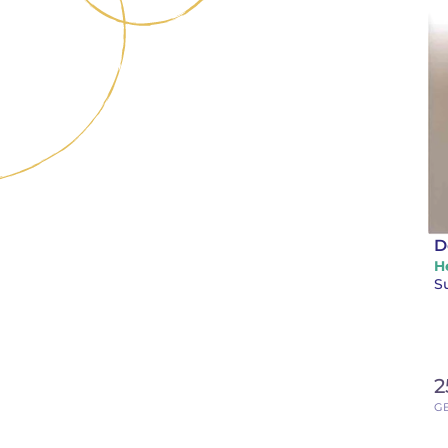
D
H
S
2
G