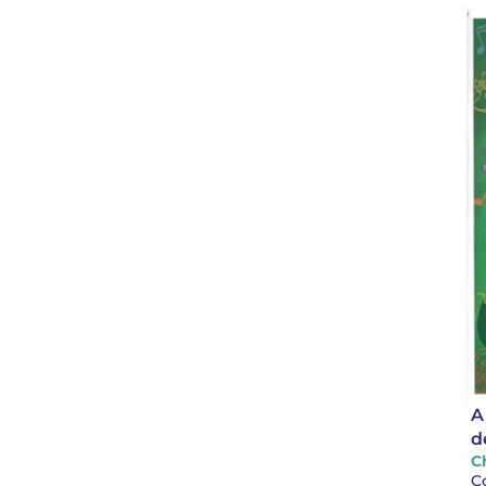
A
d
C