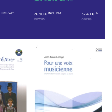
Jack HURIER, Alain VOIRPY
INCL. VAT
INCL. VAT
INCL. VAT
€
26.90 €
32.40 €
GB7075
GB7318