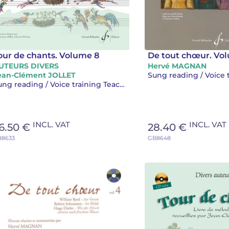
our de chants. Volume 8
De tout chœur. Vo
UTEURS DIVERS
Hervé MAGNAN
ean-Clément JOLLET
Sung reading / Voice 
Sung reading / Voice training Teaching
INCL. VAT
INCL. VAT
6.50 €
28.40 €
B8633
GB8648