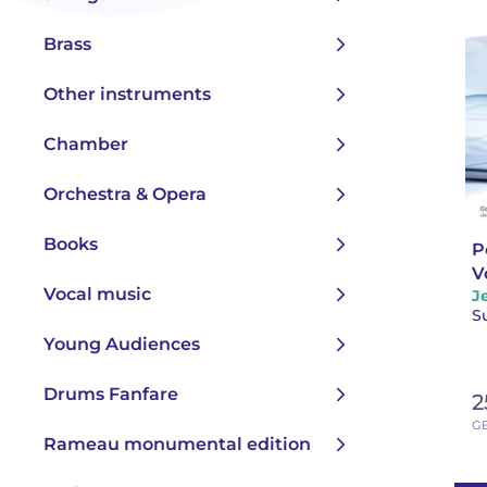
Brass
Other instruments
Chamber
Orchestra & Opera
Books
P
V
Vocal music
J
m
S
Young Audiences
Drums Fanfare
2
G
Rameau monumental edition