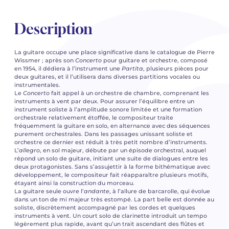
Description
La guitare occupe une place significative dans le catalogue de Pierre
Wissmer ; après son
Concerto
pour guitare et orchestre, composé
en 1954, il dédiera à l’instrument une
Partita
, plusieurs pièces pour
deux guitares, et il l’utilisera dans diverses partitions vocales ou
instrumentales.
Le
Concerto
fait appel à un orchestre de chambre, comprenant les
instruments à vent par deux. Pour assurer l’équilibre entre un
instrument soliste à l’amplitude sonore limitée et une formation
orchestrale relativement étoffée, le compositeur traite
fréquemment la guitare en solo, en alternance avec des séquences
purement orchestrales. Dans les passages unissant soliste et
orchestre ce dernier est réduit à très petit nombre d’instruments.
L’
allegro
, en sol majeur, débute par un épisode orchestral, auquel
répond un solo de guitare, initiant une suite de dialogues entre les
deux protagonistes. Sans s’assujettir à la forme bithématique avec
développement, le compositeur fait réapparaître plusieurs motifs,
étayant ainsi la construction du morceau.
La guitare seule ouvre l’
andante
, à l’allure de barcarolle, qui évolue
dans un ton de mi majeur très estompé. La part belle est donnée au
soliste, discrètement accompagné par les cordes et quelques
instruments à vent. Un court solo de clarinette introduit un tempo
légèrement plus rapide, avant qu’un trait ascendant des flûtes et