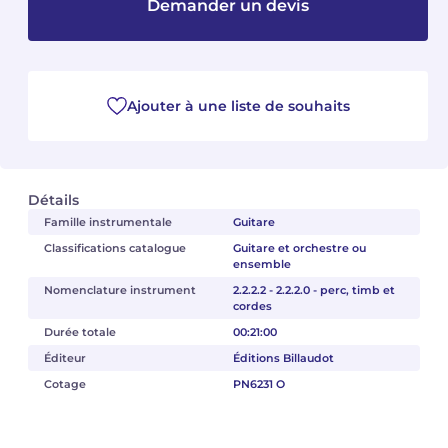
Demander un devis
Camille PÉPIN
Camille PÉPIN
Voir tous les articles
Jean-Baptiste ROBIN
Jean-Baptiste ROBIN
Ajouter à une liste de souhaits
Oscar STRASNOY
Oscar STRASNOY
Germaine TAILLEFERRE
Germaine TAILLEFERRE
Détails
Dimitri TCHESNOKOV
Dimitri TCHESNOKOV
Famille instrumentale
Guitare
Classifications catalogue
Guitare et orchestre ou
ensemble
Fabien TOUCHARD
Fabien TOUCHARD
Nomenclature instrument
2.2.2.2 - 2.2.2.0 - perc, timb et
cordes
Jean-François VERDIER
Jean-François VERDIER
Durée totale
00:21:00
Fabien WAKSMAN
Fabien WAKSMAN
Éditeur
Éditions Billaudot
Cotage
PN6231 O
Pierre WISSMER
Pierre WISSMER
Pascal ZAVARO
Pascal ZAVARO