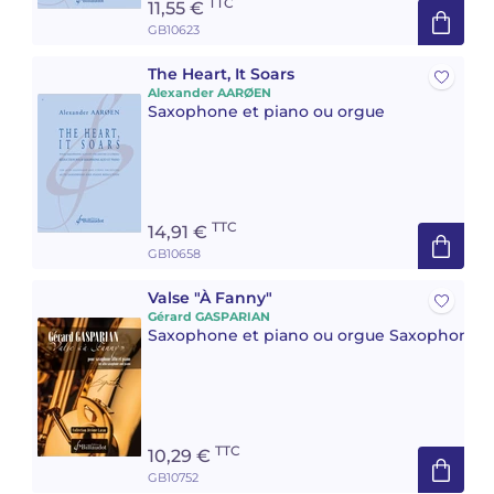
TTC
11,55 €
GB10623
The Heart, It Soars
Alexander AARØEN
Saxophone et piano ou orgue
TTC
14,91 €
GB10658
Valse "À Fanny"
Gérard GASPARIAN
Saxophone et piano ou orgue Saxophone Mi
TTC
10,29 €
GB10752