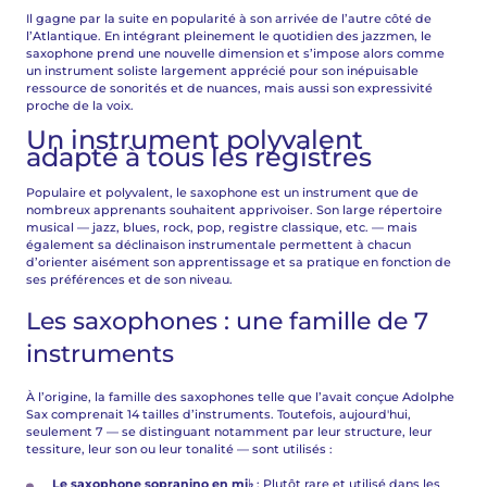
Il gagne par la suite en popularité à son arrivée de l’autre côté de
l’Atlantique. En intégrant pleinement le quotidien des jazzmen, le
saxophone prend une nouvelle dimension et s’impose alors comme
un instrument soliste largement apprécié pour son inépuisable
ressource de sonorités et de nuances, mais aussi son expressivité
proche de la voix.
Un instrument polyvalent
adapté à tous les registres
Populaire et polyvalent, le saxophone est un instrument que de
nombreux apprenants souhaitent apprivoiser. Son large répertoire
musical — jazz, blues, rock, pop, registre classique, etc. — mais
également sa déclinaison instrumentale permettent à chacun
d’orienter aisément son apprentissage et sa pratique en fonction de
ses préférences et de son niveau.
Les saxophones : une famille de 7
instruments
À l’origine, la famille des saxophones telle que l’avait conçue Adolphe
Sax comprenait 14 tailles d’instruments. Toutefois, aujourd'hui,
seulement 7 — se distinguant notamment par leur structure, leur
tessiture, leur son ou leur tonalité — sont utilisés :
Le saxophone sopranino en mi♭
: Plutôt rare et utilisé dans les