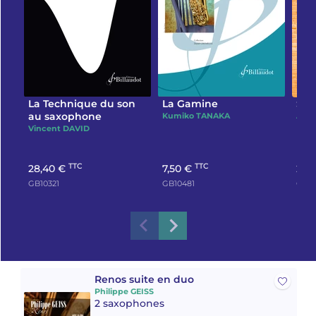
La Technique du son
La Gamine
Sax
au saxophone
Kumiko TANAKA
Vincent DAVID
TTC
TTC
28,40 €
7,50 €
25,
GB10321
GB10481
GB10
Renos suite en duo
Philippe GEISS
2 saxophones