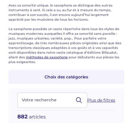
Voir tous les articles
Voir tous les articles
Avec sa sonorité unique, le saxophone se distingue des autres
instruments à vent. Si cela a su, au fur et à mesure du temps,
Cours complets avec instruments
Autres instruments
Harmonica
Orchestres à vents
Voix
Livrets d'opéra
Marc-André DALBAVIE
Marc-André DALBAVIE
Voir tous les articles
Voir tous les articles
contribuer à son succès, il est encore aujourd’hui largement
apprécié par les musiciens de tous les horizons.
Ukulélé
Musique de Chambre
Orchestres de jeunes
Vincent DAVID
Vincent DAVID
Voir tous les articles
Le saxophone possède un vaste répertoire dans tous les styles de
musiques modernes auxquelles il offre sa sonorité sans pareille :
Clavier synthétiseur
Orchestre & Opéra
Concerto
Fernande DECRUCK
Fernande DECRUCK
jazz, musiques urbaines, variété, pop… Pour parfaire votre
Voir tous les articles
Voir tous les articles
Voir tous les articles
apprentissage, de très nombreuses pièces originales ainsi que des
transcriptions classiques adaptées à vos goûts et à vos capacités
Musique concertante
Livres
Thierry ESCAICH
Thierry ESCAICH
sont disponibles dans notre vaste catalogue d’éditions Billaudot,
allant des
méthodes de saxophone
pour débutants aux pièces les
plus exigeantes.
Musique vocale
Graciane FINZI
Graciane FINZI
Voir tous les articles
Choix des catégories
Jeune public
Anthony GIRARD
Anthony GIRARD
Voir tous les articles
Batterie Fanfare
Philippe LEROUX
Philippe LEROUX
Votre recherche
Plus de filtres
Édition monumentale Rameau
Martin MATALON
Martin MATALON
882
articles
Variété
Maurice OHANA
Maurice OHANA
Clara OLIVARES
Clara OLIVARES