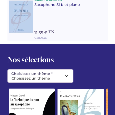
Fabien WAKSMAN
Saxophone Si b et piano
TTC
11,55 €
GB10836
Nos sélections
Choisissez un thème *