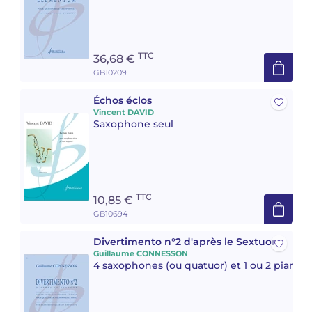
TTC
36,68 €
GB10209
Échos éclos
Vincent DAVID
Saxophone seul
TTC
10,85 €
GB10694
Divertimento n°2 d'après le Sextuor
Guillaume CONNESSON
4 saxophones (ou quatuor) et 1 ou 2 pianos