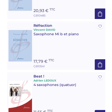
TTC
20,93 €
GB10485
Réfraction
Vincent DAVID
Saxophone Mi b et piano
TTC
17,79 €
GB10541
Beat !
Adrien LEDOUX
4 saxophones (quatuor)
TTC