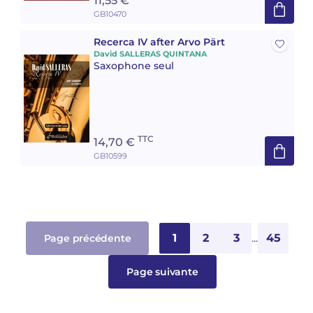
11,55 €
GB10470
Recerca IV after Arvo Pärt
David SALLERAS QUINTANA
Saxophone seul
TTC
14,70 €
GB10599
1
2
3
...
45
Page précédente
Page suivante