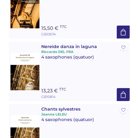
TTC
15,50 €
GB10674
Nereide danza in laguna
Riccardo DEL FRA
4 saxophones (quatuor)
TTC
13,23 €
GB10814
Chants sylvestres
Jeanne LELEU
4 saxophones (quatuor)