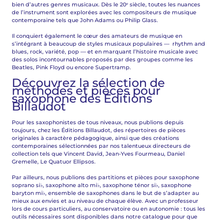
bien d’autres genres musicaux. Dès le 20ᵉ siècle, toutes les nuances
de l’instrument sont explorées avec les compositeurs de musique
contemporaine tels que John Adams ou Philip Glass.
Il conquiert également le cœur des amateurs de musique en
s’intégrant à beaucoup de styles musicaux populaires — rhythm and
blues, rock, variété, pop — et en marquant l’histoire musicale avec
des solos incontournables proposés par des groupes comme les
Beatles, Pink Floyd ou encore Supertramp.
Découvrez la sélection de
méthodes et pièces pour
saxophone des Éditions
Billaudot
Pour les saxophonistes de tous niveaux, nous publions depuis
toujours, chez les Éditions Billaudot, des répertoires de pièces
originales à caractère pédagogique, ainsi que des créations
contemporaines sélectionnées par nos talentueux directeurs de
collection tels que Vincent David, Jean-Yves Fourmeau, Daniel
Gremelle, Le Quatuor Ellipsos.
Par ailleurs, nous publions des partitions et pièces pour saxophone
soprano si♭, saxophone alto mi♭, saxophone ténor si♭, saxophone
baryton mi♭, ensemble de saxophones dans le but de s’adapter au
mieux aux envies et au niveau de chaque élève. Avec un professeur
lors de cours particuliers, au conservatoire ou en autonomie : tous les
outils nécessaires sont disponibles dans notre catalogue pour que