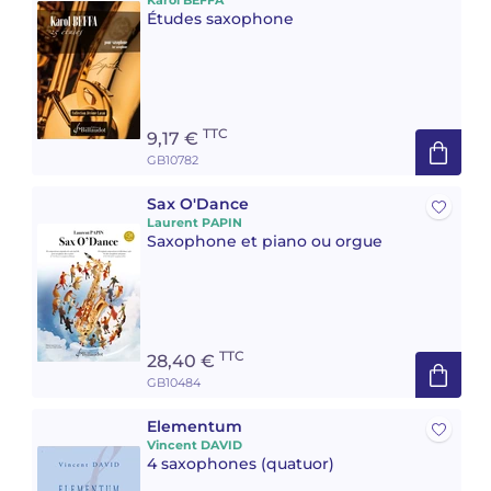
Karol BEFFA
Études saxophone
TTC
9,17 €
GB10782
Sax O'Dance
Laurent PAPIN
Saxophone et piano ou orgue
TTC
28,40 €
GB10484
Elementum
Vincent DAVID
4 saxophones (quatuor)