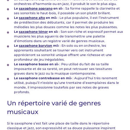
orchestres d’harmonie ou en jazz, il produit le son le plus aigu.
Le
saxophone soprano
en si♭
: Sa forme rappelle la clarinette et
ses sonorités le haut-bois, il possède un son plutôt brillant.
Le
saxophone alto
en mi♭
: Le plus populaire, il est l’instrument
de prédilection des débutants, car il permet de produire les
mélodies les plus douces comme les notes les plus puissantes.
Le
saxophone ténor
en si♭
: Son son riche et expressif permet aux
musiciens les plus aguerris de transmettre une palette
d’émotions dans un registre varié de genres musicaux.
Le
saxophone baryton
mi♭
: En solo ou en orchestre, les
apprenants souhaitant se tourner vers cet instrument
apprécieront sa sonorité unique offrant une richesse et une
profondeur de jeu inégalables.
Le saxophone basse en si♭
: Peu utilisé du fait de sa taille
imposante et de sa rareté, on peut retrouver ses tessitures
graves dans le jazz ou la musique contemporaine.
Le saxophone contrebasse en mi♭
: Aujourd’hui très rarement
utilisé, puisqu’il n’existe qu’une trentaine d’exemplaires dans le
monde, il impressionne toutefois par ses notes de graves
profonds.
Un répertoire varié de genres
musicaux
Si le saxophone s’est fait une place de taille dans le répertoire
classique et jazz, son expressivité et sa douce puissance inspirent