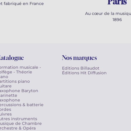
Paris
t fabriqué en France
Au cœur de la musiqu
1896
atalogue
Nos marques
ormation musicale -
Editions Billaudot
olfège - Théorie
Éditions Hit Diffusion
iano
artitions piano
uitare
axophone Baryton
larinette
axophone
ercussions & batterie
ordes
uivres
utres instruments
usique de Chambre
rchestre & Opéra