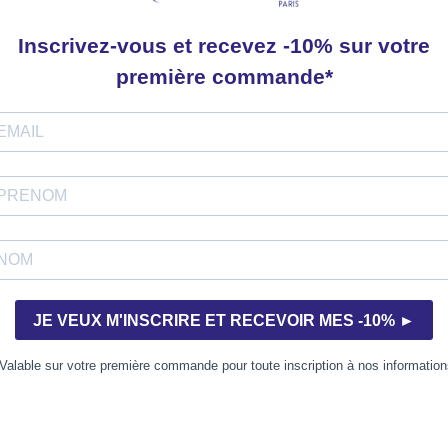
le concours 2017.
ple, cette pièce explore, éclate, parfois prolonge la résonance
emière partie, de manière mélodique.
el/écho en rythme obsessionnel.
re
xophone soprano et piano