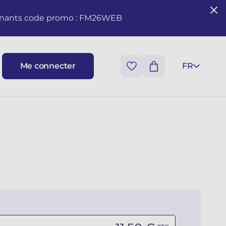
seignants code promo : FM26WEB
Me connecter
FR