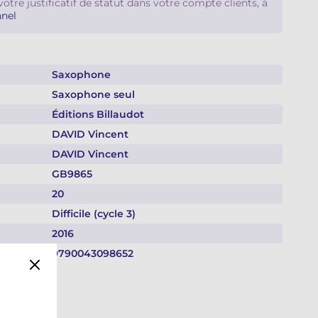
votre justificatif de statut dans votre compte clients, à
nel
Saxophone
Saxophone seul
Éditions Billaudot
DAVID Vincent
DAVID Vincent
GB9865
20
Difficile (cycle 3)
2016
9790043098652