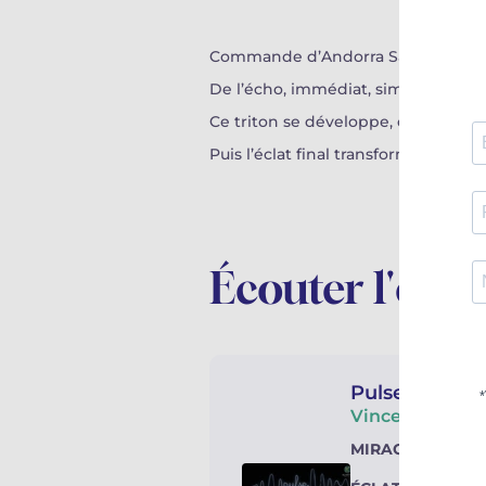
Commande d’Andorra Sax Fest pour 
De l’écho, immédiat, simple ou multi
Ce triton se développe, dans la pr
Puis l’éclat final transforme l’app
Écouter l'œuv
Pulse
| 2019
Vincent DAVID
MIRAGES
pour sa