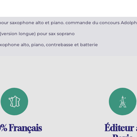
S
pour saxophone alto. commande du concours Andorra saxfes
xophone soprano
our saxophone alto et piano. commande du concours Adolphe
(version longue) pour sax soprano
xophone alto, piano, contrebasse et batterie
% Français
Éditeur 