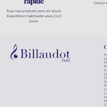
rapide
Conçu e
Tous nos produits sont en stock.
Expédition habituelle sous 2 à 3
jours.
C
F
S
P
P
G
S
C
S
P
C
C
A
M
O