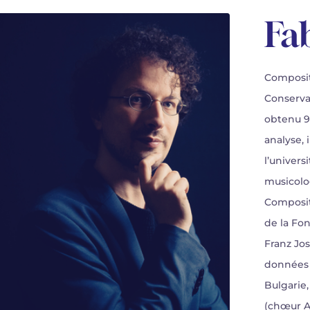
Fa
Composit
Conservat
obtenu 9 
analyse,
l’univers
musicolo
Composit
de la Fo
Franz Jo
données 
Bulgarie
(chœur A