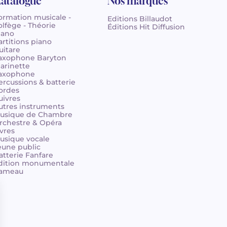
atalogue
Nos marques
ormation musicale -
Editions Billaudot
olfège - Théorie
Éditions Hit Diffusion
iano
artitions piano
uitare
axophone Baryton
larinette
axophone
ercussions & batterie
ordes
uivres
utres instruments
usique de Chambre
rchestre & Opéra
ivres
usique vocale
eune public
atterie Fanfare
dition monumentale
ameau