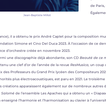
de Paris
Égalemen
Jean-Baptiste Millot
ance), il a obtenu le prix André Caplet pour la composition mus
ndation Simone et Cino Del Duca 2023. À l’occasion de ce dern
èce d’orchestre créée en novembre 2023.
rmi une discographie déjà abondante, son CD
Beauté de ce 
tenu une clef d’or de l’année de la revue
ResMusica,
un coup d
ix des Professeurs du Grand Prix lycéen des Compositeurs 
norités plus électroacoustiques, est paru en 2021. Le troisième
s créations apparaissent également sur de nombreux autres d
 Salomé
de l’ensemble Les Apaches qui a obtenu un « Diapas
 a enseigné l’harmonie et l’harmonisation au clavier à l’unive