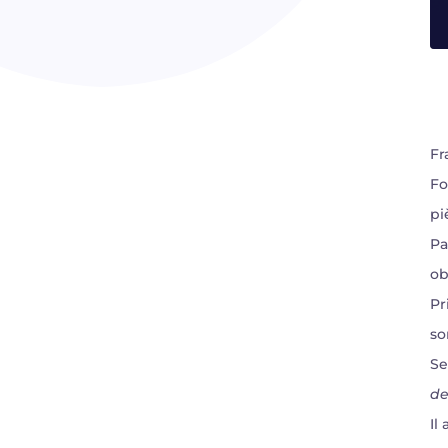
Fr
Fo
pi
Pa
ob
Pr
so
Se
de
Il