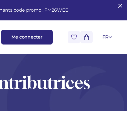
seignants code promo : FM26WEB
Me connecter
FR
ntributrices