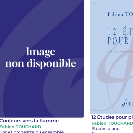
12 Études pour p
Couleurs vers la flamme
Fabien TOUCHAR
Fabien TOUCHARD
Études piano
Cor et orchestre ou ensemble