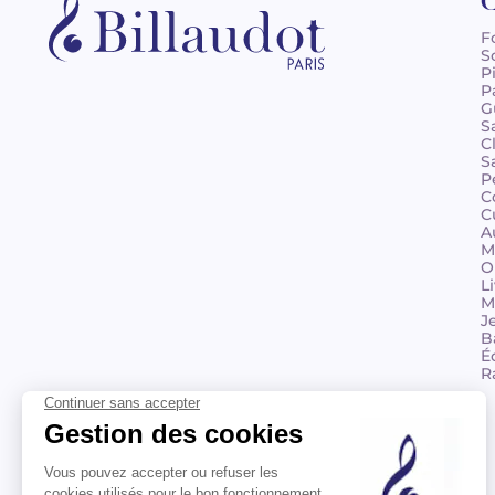
C
F
S
P
P
G
S
C
S
P
C
C
A
M
O
L
M
J
B
É
R