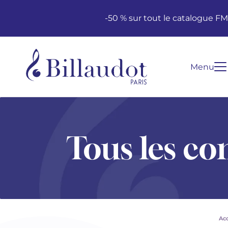
Aller au contenu
Aller à la navigation principale
-50 % sur tout le catalogue F
Menu
Tous les co
Acc