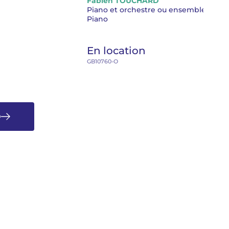
Fabien TOUCHARD
Piano et orchestre ou ensemble
Piano
En location
GB10760-O
D