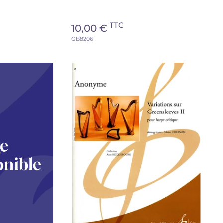
TTC
10,00 €
GB8206