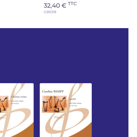
TTC
32,40 €
GB9318