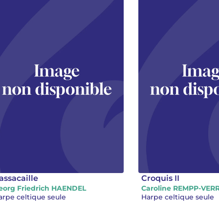
assacaille
Croquis II
eorg Friedrich HAENDEL
Caroline REMPP-VER
arpe celtique seule
Harpe celtique seule