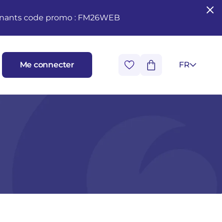
seignants code promo : FM26WEB
Me connecter
FR