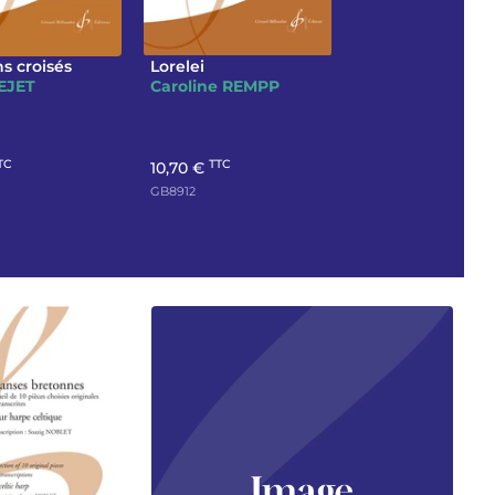
s croisés
Lorelei
LEJET
Caroline REMPP
TC
TTC
10,70 €
GB8912