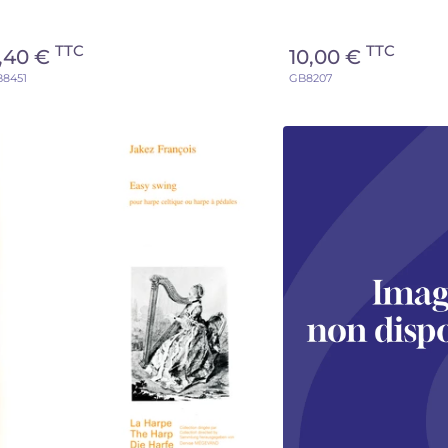
TTC
TTC
,40 €
10,00 €
8451
GB8207