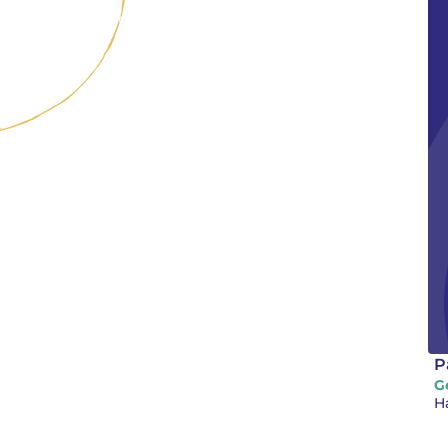
P
G
H