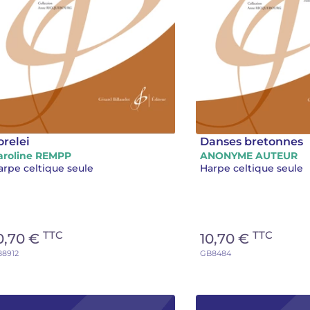
orelei
Danses bretonnes
aroline REMPP
ANONYME AUTEUR
arpe celtique seule
Harpe celtique seule
TTC
TTC
0,70 €
10,70 €
8912
GB8484