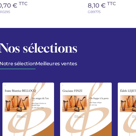
TTC
TTC
0,70 €
8,10 €
10295
GB9775
Nos sélections
Notre sélection
Meilleures ventes