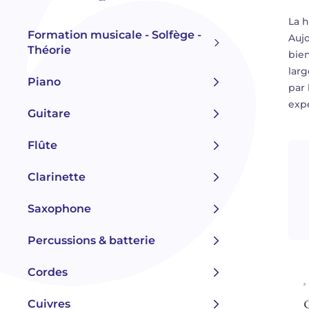
La h
Formation musicale - Solfège -
Aujo
Théorie
bien
larg
Piano
par 
expe
Guitare
Flûte
Clarinette
Saxophone
Percussions & batterie
Cordes
Cuivres