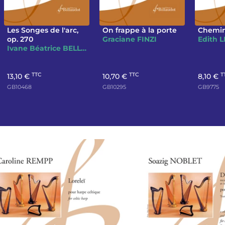
Les Songes de l'arc,
On frappe à la porte
Chemin
op. 270
Graciane FINZI
Edith 
Ivane Béatrice BELLOCQ
TTC
TTC
T
13,10 €
10,70 €
8,10 €
GB10468
GB10295
GB9775