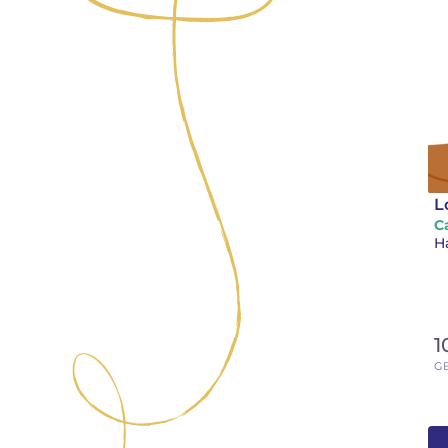
L
C
H
1
GB