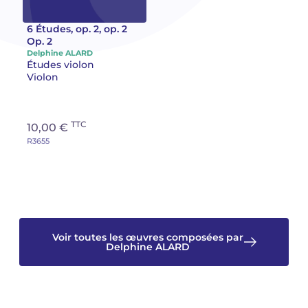
Camille PÉPIN
Camille PÉPIN
6 Études, op. 2, op. 2
Voir tous les articles
Op. 2
Delphine ALARD
Jean-Baptiste ROBIN
Jean-Baptiste ROBIN
Études violon
Violon
Oscar STRASNOY
Oscar STRASNOY
Germaine TAILLEFERRE
Germaine TAILLEFERRE
TTC
10,00 €
R3655
Dimitri TCHESNOKOV
Dimitri TCHESNOKOV
Fabien TOUCHARD
Fabien TOUCHARD
Jean-François VERDIER
Jean-François VERDIER
Voir toutes les œuvres composées par
Fabien WAKSMAN
Fabien WAKSMAN
Delphine ALARD
Pierre WISSMER
Pierre WISSMER
Pascal ZAVARO
Pascal ZAVARO