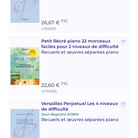
Camille PÉPIN
Camille PÉPIN
Voir tous les articles
TTC
26,67 €
Jean-Baptiste ROBIN
Jean-Baptiste ROBIN
GB10629
Oscar STRASNOY
Oscar STRASNOY
Petit Récré piano 22 morceaux
faciles pour 2 niveaux de difficulté
Recueils et œuvres séparées piano
Germaine TAILLEFERRE
Germaine TAILLEFERRE
Dimitri TCHESNOKOV
Dimitri TCHESNOKOV
Fabien TOUCHARD
Fabien TOUCHARD
TTC
22,60 €
HIT40035
Jean-François VERDIER
Jean-François VERDIER
Versailles Perpetual Les 4 niveaux
de difficulté
Fabien WAKSMAN
Fabien WAKSMAN
Jean-Baptiste ROBIN
Recueils et œuvres séparées piano
Pierre WISSMER
Pierre WISSMER
Pascal ZAVARO
Pascal ZAVARO