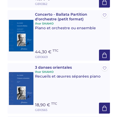
GB10362
Concerto - Ballata Partition
d'orchestre (petit format)
Ihor SHAMO
Piano et orchestre ou ensemble
TTC
44,30 €
GB10669
3 danses orientales
Ihor SHAMO
Recueils et œuvres séparées piano
TTC
18,90 €
GB10565