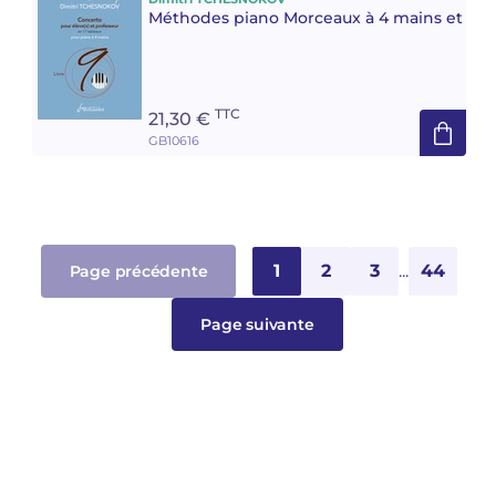
Méthodes piano Morceaux à 4 mains et 6 m
TTC
21,30 €
GB10616
1
2
3
...
44
Page précédente
Page suivante