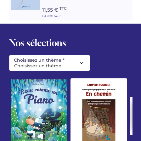
TTC
11,55 €
GB10834-D
Nos sélections
Choisissez un thème *