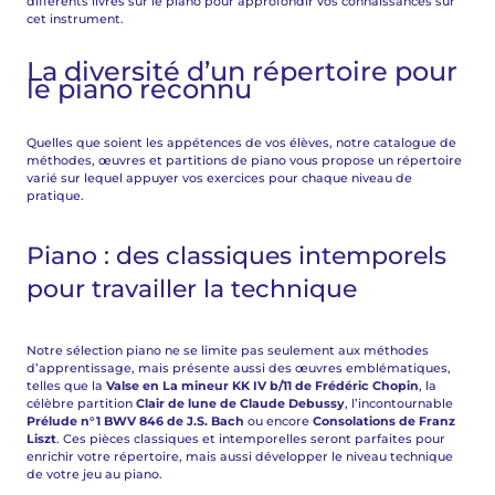
différents livres sur le piano pour approfondir vos connaissances sur
cet instrument.
La diversité d’un répertoire pour
le piano reconnu
Quelles que soient les appétences de vos élèves, notre catalogue de
méthodes, œuvres et partitions de piano vous propose un répertoire
varié sur lequel appuyer vos exercices pour chaque niveau de
pratique.
Piano : des classiques intemporels
pour travailler la technique
Notre sélection piano ne se limite pas seulement aux méthodes
d’apprentissage, mais présente aussi des œuvres emblématiques,
telles que la
Valse en La mineur KK IV b/11 de Frédéric Chopin
, la
célèbre partition
Clair de lune de Claude Debussy
, l’incontournable
Prélude n°1 BWV 846 de J.S. Bach
ou encore
Consolations de Franz
Liszt
. Ces pièces classiques et intemporelles seront parfaites pour
enrichir votre répertoire, mais aussi développer le niveau technique
de votre jeu au piano.