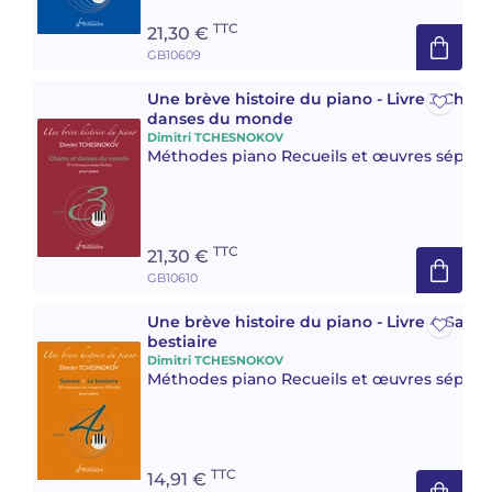
TTC
21,30 €
GB10609
Une brève histoire du piano - Livre 3 Chant
danses du monde
Dimitri TCHESNOKOV
Méthodes piano Recueils et œuvres séparé
TTC
21,30 €
GB10610
Une brève histoire du piano - Livre 4 Saiso
bestiaire
Dimitri TCHESNOKOV
Méthodes piano Recueils et œuvres séparé
TTC
14,91 €