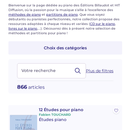
Voir tous les articles
Voir tous les articles
Bienvenue sur la page dédiée au piano des Éditions Billaudot et HIT
Diffusion, où la passion pour la musique s'allie à l'excellence des
Cours complets avec instruments
Autres instruments
Harmonica
Orchestres à vents
Voix
Livrets d'opéra
Marc-André DALBAVIE
Marc-André DALBAVIE
Voir tous les articles
Voir tous les articles
méthodes de piano
et
partitions de piano
. Que vous soyez
débutants ou pianistes perfectionnés, notre collection propose des
ressources adaptées à chaque niveau et variées (
CD sur le piano
,
Ukulélé
Musique de Chambre
Orchestres de jeunes
Vincent DAVID
Vincent DAVID
Voir tous les articles
livres sur le piano
,...). Découvrez dès à présent notre sélection de
méthodes et partitions pour piano !
Clavier synthétiseur
Orchestre & Opéra
Concerto
Fernande DECRUCK
Fernande DECRUCK
Voir tous les articles
Voir tous les articles
Voir tous les articles
Choix des catégories
Musique concertante
Livres
Thierry ESCAICH
Thierry ESCAICH
Musique vocale
Graciane FINZI
Graciane FINZI
Voir tous les articles
Votre recherche
Plus de filtres
Jeune public
Anthony GIRARD
Anthony GIRARD
Voir tous les articles
866
articles
Batterie Fanfare
Philippe LEROUX
Philippe LEROUX
Édition monumentale Rameau
Martin MATALON
Martin MATALON
12 Études pour piano
Fabien TOUCHARD
Variété
Maurice OHANA
Maurice OHANA
Études piano
Clara OLIVARES
Clara OLIVARES