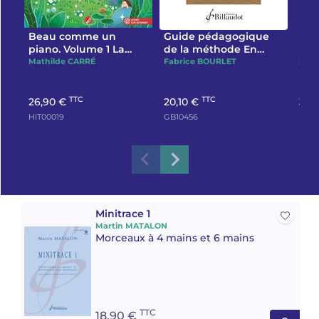
Beau comme un
Guide pédagogique
Be
piano. Volume 1 La
de la méthode En
pia
méthode
chemin Pour un
mét
Mathilde CARRÉ
Fabrice BOURLET
Math
enseignement
d'ac
collectif de la pratique
instrumentale
TTC
TTC
26,90 €
20,10 €
39,
HIT00019
GB10456
HIT3
Minitrace 1
Martin MATALON
Morceaux à 4 mains et 6 mains
TTC
18,90 €