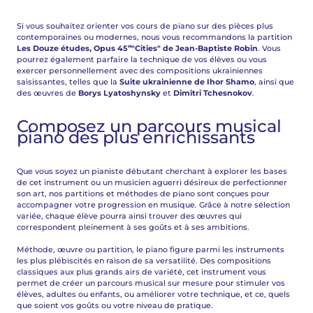
Si vous souhaitez orienter vos cours de piano sur des pièces plus
contemporaines ou modernes, nous vous recommandons la partition
Les Douze études, Opus 45”"Cities" de Jean-Baptiste Robin
. Vous
pourrez également parfaire la technique de vos élèves ou vous
exercer personnellement avec des compositions ukrainiennes
saisissantes, telles que la
Suite ukrainienne de Ihor Shamo
, ainsi que
des œuvres de
Borys Lyatoshynsky
et
Dimitri Tchesnokov
.
Composez un parcours musical
piano des plus enrichissants
Que vous soyez un pianiste débutant cherchant à explorer les bases
de cet instrument ou un musicien aguerri désireux de perfectionner
son art, nos partitions et méthodes de piano sont conçues pour
accompagner votre progression en musique. Grâce à notre sélection
variée, chaque élève pourra ainsi trouver des œuvres qui
correspondent pleinement à ses goûts et à ses ambitions.
Méthode, œuvre ou partition, le piano figure parmi les instruments
les plus plébiscités en raison de sa versatilité. Des compositions
classiques aux plus grands airs de variété, cet instrument vous
permet de créer un parcours musical sur mesure pour stimuler vos
élèves, adultes ou enfants, ou améliorer votre technique, et ce, quels
que soient vos goûts ou votre niveau de pratique.