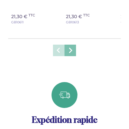
TTC
TTC
21,30 €
21,30 €
21,
GB10611
GB10613
GB10
Expédition rapide