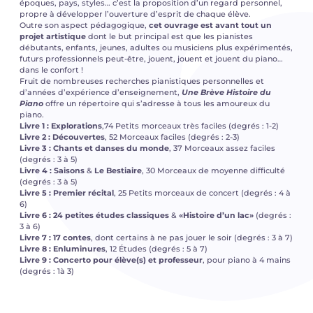
époques, pays, styles… c’est la proposition d’un regard personnel,
propre à développer l’ouverture d’esprit de chaque élève.
Outre son aspect pédagogique,
cet ouvrage est avant tout un
projet artistique
dont le but principal est que les pianistes
débutants, enfants, jeunes, adultes ou musiciens plus expérimentés,
futurs professionnels peut-être, jouent, jouent et jouent du piano…
dans le confort !
Fruit de nombreuses recherches pianistiques personnelles et
d’années d’expérience d’enseignement,
Une Brève Histoire du
Piano
offre un répertoire qui s’adresse à tous les amoureux du
piano.
Livre 1 : Explorations
,74 Petits morceaux très faciles (degrés : 1-2)
Livre 2 : Découvertes
, 52 Morceaux faciles (degrés : 2-3)
Livre 3 : Chants et danses du
monde
, 37 Morceaux assez faciles
(degrés : 3 à 5)
Livre 4 : Saisons
&
Le Bestiaire
, 30 Morceaux de moyenne difficulté
(degrés : 3 à 5)
Livre 5 : Premier récital
, 25 Petits morceaux de concert (degrés : 4 à
6)
Livre 6 : 24 petites études classiques
&
«Histoire d’un lac»
(degrés :
3 à 6)
Livre 7 : 17 contes
, dont certains à ne pas jouer le soir (degrés : 3 à 7)
Livre 8 : Enluminures
, 12 Études (degrés : 5 à 7)
Livre 9 : Concerto pour élève(s) et professeur
, pour piano à 4 mains
(degrés : 1à 3)