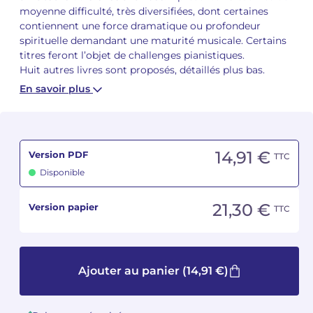
moyenne difficulté, très diversifiées, dont certaines
contiennent une force dramatique ou profondeur
Camille PÉPIN
Camille PÉPIN
Voir tous les articles
spirituelle demandant une maturité musicale. Certains
titres feront l’objet de challenges pianistiques.
Jean-Baptiste ROBIN
Jean-Baptiste ROBIN
Huit autres livres sont proposés, détaillés plus bas.
En savoir plus
Oscar STRASNOY
Oscar STRASNOY
Germaine TAILLEFERRE
Germaine TAILLEFERRE
14,91 €
Dimitri TCHESNOKOV
Dimitri TCHESNOKOV
Version PDF
TTC
Disponible
Fabien TOUCHARD
Fabien TOUCHARD
21,30 €
Version papier
TTC
Jean-François VERDIER
Jean-François VERDIER
Fabien WAKSMAN
Fabien WAKSMAN
Ajouter au panier
(14,91 €)
Pierre WISSMER
Pierre WISSMER
Pascal ZAVARO
Pascal ZAVARO