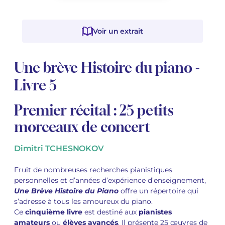
Voir tous les articles
Voir tous les articles
Cours complets avec instruments
Autres instruments
Harmonica
Orchestres à vents
Voix
Livrets d'opéra
Marc-André DALBAVIE
Marc-André DALBAVIE
Voir tous les articles
Voir tous les articles
Voir un extrait
Ukulélé
Musique de Chambre
Orchestres de jeunes
Vincent DAVID
Vincent DAVID
Voir tous les articles
Une brève Histoire du piano -
Clavier synthétiseur
Orchestre & Opéra
Concerto
Fernande DECRUCK
Fernande DECRUCK
Voir tous les articles
Voir tous les articles
Voir tous les articles
Livre 5
Musique concertante
Livres
Thierry ESCAICH
Thierry ESCAICH
Premier récital : 25 petits
Musique vocale
Graciane FINZI
Graciane FINZI
Voir tous les articles
morceaux de concert
Jeune public
Anthony GIRARD
Anthony GIRARD
Voir tous les articles
Dimitri TCHESNOKOV
Batterie Fanfare
Philippe LEROUX
Philippe LEROUX
Fruit de nombreuses recherches pianistiques
Édition monumentale Rameau
Martin MATALON
Martin MATALON
personnelles et d’années d’expérience d’enseignement,
Une Brève Histoire du Piano
offre un répertoire qui
Variété
Maurice OHANA
Maurice OHANA
s’adresse à tous les amoureux du piano.
Ce
cinquième livre
est destiné aux
pianistes
amateurs
ou
élèves avancés
. Il présente 25 œuvres de
Clara OLIVARES
Clara OLIVARES