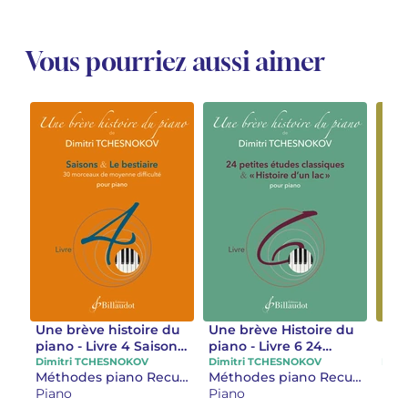
Vous pourriez aussi aimer
Une brève histoire du
Une brève Histoire du
Une
piano - Livre 4 Saisons
piano - Livre 6 24
pian
& Le bestiaire
petites études
con
Dimitri TCHESNOKOV
Dimitri TCHESNOKOV
Dimi
Méthodes piano Recueils et œuvres séparées piano
Méthodes piano Recueils et œuvres séparées piano
classiques & "Histoire
ne p
Piano
Piano
Pia
d'un lac"