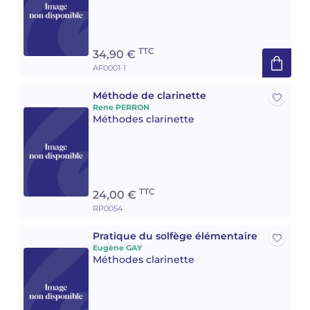
TTC
34,90 €
AF0001-1
Méthode de clarinette
Rene PERRON
Méthodes clarinette
TTC
24,00 €
RP0054
Pratique du solfège élémentaire
Eugène GAY
Méthodes clarinette