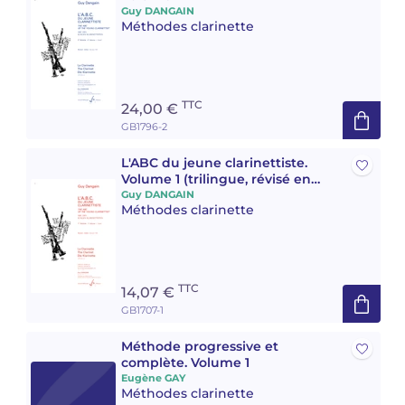
Guy DANGAIN
Méthodes clarinette
TTC
24,00 €
GB1796-2
L'ABC du jeune clarinettiste.
Volume 1 (trilingue, révisé en
1992) Révision de 1992
Guy DANGAIN
Méthodes clarinette
TTC
14,07 €
GB1707-1
Méthode progressive et
complète. Volume 1
Eugène GAY
Méthodes clarinette