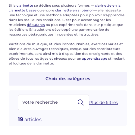
Voir tous les articles
Voir tous les articles
Si la
clarinette
se décline sous plusieurs formes —
clarinette en la
,
clarinette basse
ou encore
clarinette en si bémol
— elle nécessite
Cours complets avec instruments
Autres instruments
Harmonica
Orchestres à vents
Voix
Livrets d'opéra
Marc-André DALBAVIE
Marc-André DALBAVIE
Voir tous les articles
Voir tous les articles
une technique et une méthode adaptées pour pouvoir s’apprendre
dans les meilleures conditions. C’est pour accompagner les
musiciens
débutants
ou plus expérimentés dans leur pratique que
Ukulélé
Musique de Chambre
Orchestres de jeunes
Vincent DAVID
Vincent DAVID
Voir tous les articles
les éditions Billaudot ont développé une gamme variée de
ressources pédagogiques innovantes et instructives.
Clavier synthétiseur
Orchestre & Opéra
Concerto
Fernande DECRUCK
Fernande DECRUCK
Voir tous les articles
Voir tous les articles
Voir tous les articles
Partitions de musique, études incontournables, exercices variés et
bien d’autres ouvrages techniques, conçus par des contributeurs
Musique concertante
Livres
Thierry ESCAICH
Thierry ESCAICH
expérimentés, sont ainsi mis à disposition des enseignants et des
élèves de tous les âges et niveaux pour un
apprentissage
stimulant
et ludique de la clarinette.
Musique vocale
Graciane FINZI
Graciane FINZI
Voir tous les articles
Choix des catégories
Jeune public
Anthony GIRARD
Anthony GIRARD
Voir tous les articles
Batterie Fanfare
Philippe LEROUX
Philippe LEROUX
Votre recherche
Plus de filtres
Édition monumentale Rameau
Martin MATALON
Martin MATALON
19
articles
Variété
Maurice OHANA
Maurice OHANA
Clara OLIVARES
Clara OLIVARES