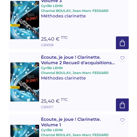
Volume 3
Cyrille LEHN
Chantal BOULAY, Jean-Marc FESSARD
Méthodes clarinette
TTC
25,40 €
GB9518
Écoute, je joue ! Clarinette.
Volume 2 Recueil d'acquisitions
essentielles instrumentales et
Cyrille LEHN
Chantal BOULAY, Jean-Marc FESSARD
pédagogiques
Méthodes clarinette
TTC
25,40 €
GB9517
Écoute, je joue ! Clarinette.
Volume 1
Cyrille LEHN
Chantal BOULAY, Jean-Marc FESSARD