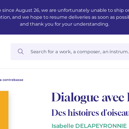
 since August 26, we are unfortunately unable to ship ord
ution, and we hope to resume deliveries as soon as possi
and thank you for your understanding.
la contrebasse
Dialogue avec 
Des histoires d'oisea
Isabelle DELAPEYRONNIE