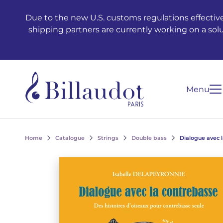
Go to content
Go to main navigation
Due to the new U.S. customs regulations effective
shipping partners are currently working on a sol
Menu
Home
Catalogue
Strings
Double bass
Dialogue avec 