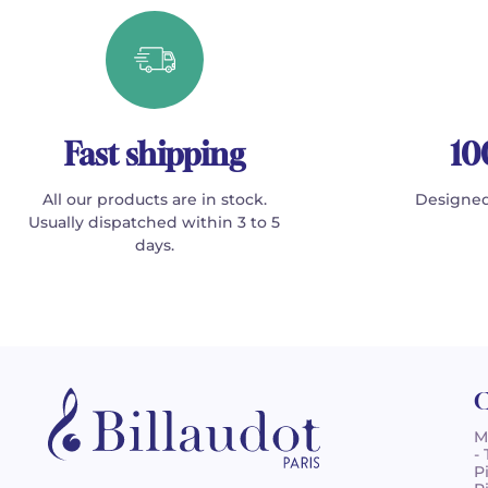
Fast shipping
10
All our products are in stock.
Designed
Usually dispatched within 3 to 5
days.
C
M
-
P