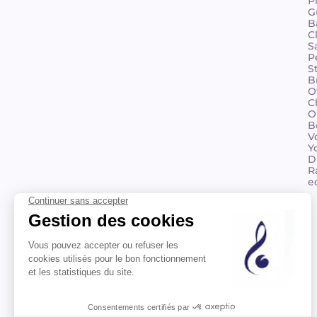
P
G
B
C
S
P
S
B
O
C
O
B
V
Y
D
R
e