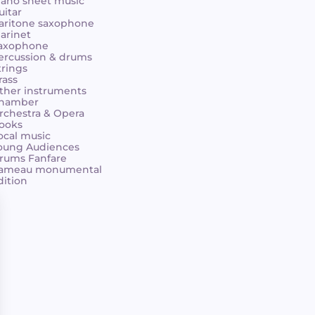
iano sheet music
uitar
aritone saxophone
larinet
axophone
ercussion & drums
trings
rass
ther instruments
hamber
rchestra & Opera
ooks
ocal music
oung Audiences
rums Fanfare
ameau monumental
dition