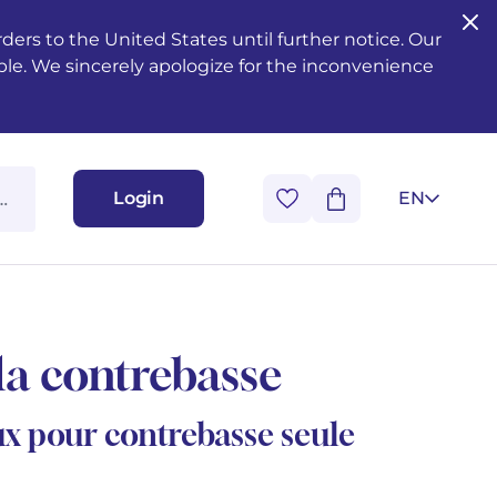
ers to the United States until further notice. Our
ble. We sincerely apologize for the inconvenience
Login
EN
la contrebasse
ux pour contrebasse seule