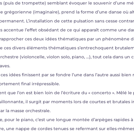
s (puis de trompette) semblant évoquer le souvenir d’une mél
e grégorienne (imaginaire), prend la forme d’une danse où al
ermanent. L’installation de cette pulsation sans cesse contr
 accentue l’effet obsédant de ce qui apparaît comme une dans
se rapprocher ces deux idées thématiques par un phénomène de 
 de ces divers éléments thématiques s’entrechoquent brutale
rchestre (violoncelle, violon solo, piano, …), tout cela dans un
aves.
, ces idées finissent par se fondre l’une dans l’autre aussi bi
ement final irrépressible.
nt que l’on est bien loin de l’écriture du « concerto ». Mêlé le 
illonnante, il surgit par moments lors de courtes et brutales 
r la masse orchestrale.
, pour le piano, c’est une longue montée d’arpèges rapides à l’
core, une nappe de cordes tenues se refermant sur elles-même