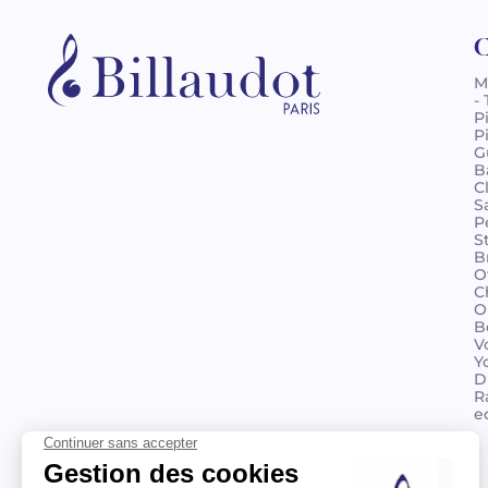
C
M
-
P
P
G
B
C
S
P
S
B
O
C
O
B
V
Y
D
R
e