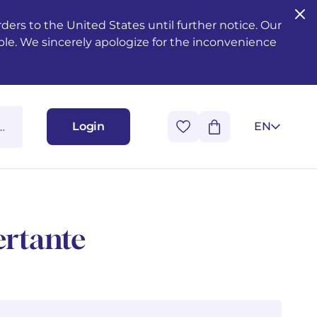
ers to the United States until further notice. Our
ble. We sincerely apologize for the inconvenience
Login
EN
ertante