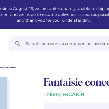
 since August 26, we are unfortunately unable to ship ord
ution, and we hope to resume deliveries as soon as possi
and thank you for your understanding.
concertante
Fantaisie conc
Thierry ESCAICH