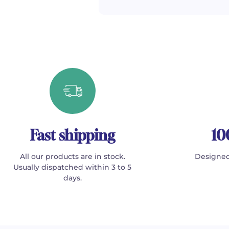
Fast shipping
10
All our products are in stock.
Designed
Usually dispatched within 3 to 5
days.