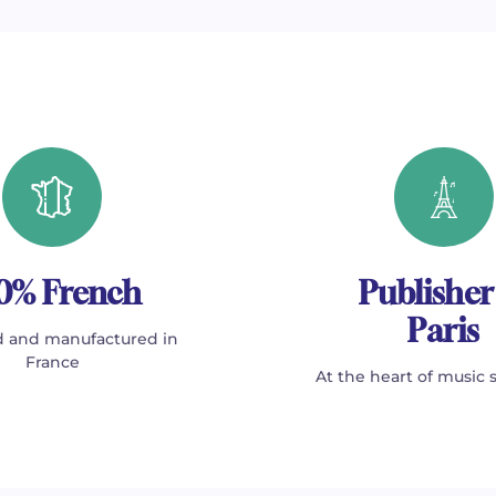
0% French
Publisher
Paris
 and manufactured in
France
At the heart of music 