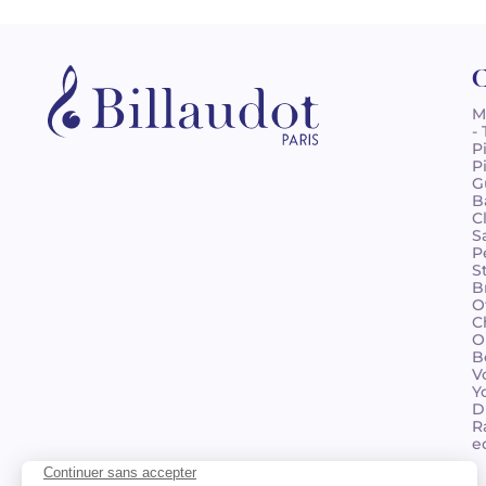
C
M
-
P
P
G
B
C
S
P
S
B
O
C
O
B
V
Y
D
R
e