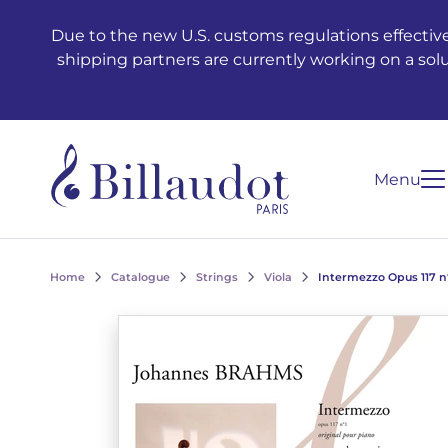
Go to content
Go to main navigation
Due to the new U.S. customs regulations effective
shipping partners are currently working on a sol
Menu
Home
Catalogue
Strings
Viola
Intermezzo Opus 117 n