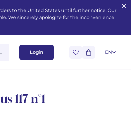
ers to the United States until further notice. Our
ble. We sincerely apologize for the inconvenience
Login
EN
s 117 n°1