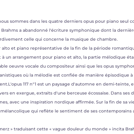
s nous sommes dans les quatre derniers opus pour piano seul 
93. Brahms a abandonné l'écriture symphonique dont la dernièr
 tardivement celle qui concerne la musique de chambre.
lto et piano représentative de la fin de la période romantiqu
nt à un arrangement pour piano et alto, la partie mélodique éta
rable oeuvre vocale du compositeur ainsi que les opus symph
istiques où la mélodie est confiée de manière épisodique à 
ent.L'opus 117 n°1 est un paysage d'automne en demi-teinte, 
 vers en exergue, extraits d'une berceuse écossaise. Dans ses
es, avec une inspiration nordique affirmée. Sur la fin de sa 
 mélancolique qui reflète le sentiment de ses contemporains
merz » traduisant cette « vague douleur du monde » incita B