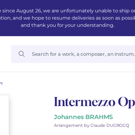
 since August 26, we are unfortunately unable to ship ord
ution, and we hope to resume deliveries as soon as possi
and thank you for your understanding.
°1
Intermezzo Opu
Johannes BRAHMS
Arrangement by Claude DUCROCQ