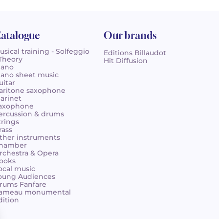
atalogue
Our brands
usical training - Solfeggio
Editions Billaudot
 Theory
Hit Diffusion
iano
iano sheet music
uitar
aritone saxophone
larinet
axophone
ercussion & drums
trings
rass
ther instruments
hamber
rchestra & Opera
ooks
ocal music
oung Audiences
rums Fanfare
ameau monumental
dition