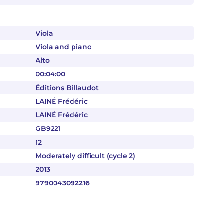
Viola
Viola and piano
Alto
00:04:00
Éditions Billaudot
LAINÉ Frédéric
LAINÉ Frédéric
GB9221
12
Moderately difficult (cycle 2)
2013
9790043092216