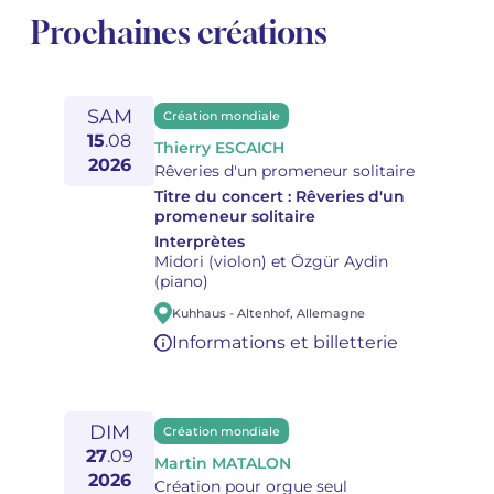
Prochaines créations
SAM
Création mondiale
15
.
08
Thierry ESCAICH
2026
Rêveries d'un promeneur solitaire
Titre du concert :
Rêveries d'un
promeneur solitaire
Interprètes
Midori (violon) et Özgür Aydin
(piano)
Kuhhaus
-
Altenhof
,
Allemagne
Informations et billetterie
DIM
Création mondiale
27
.
09
Martin MATALON
2026
Création pour orgue seul