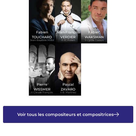
Fabien
Jean-François
Fabien
TOUCHARD
VERDIER
WAKSMAN
Jean-Baptiste Millot
© JC Polien
© Cyrille Cosson
Pierre
Pascal
WISSMER
ZAVARO
© Claude François
© B. Martinez
Voir tous les compositeurs et compositrices