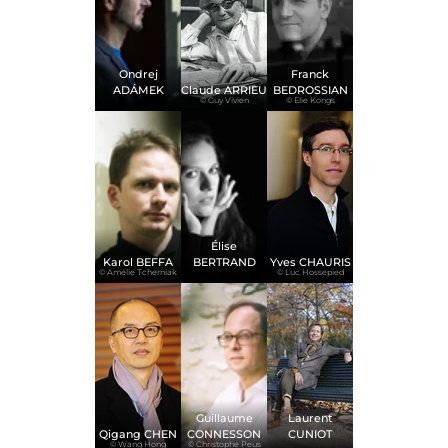
Ondrej
Franck
ADÁMEK
Claude ARRIEU
BEDROSSIAN
© Guy Vivien
© Elie Kongs
Élise
Karol BEFFA
BERTRAND
Yves CHAURIS
© Amélie Tcherniak
© Luc Hossepied
Guillaume
Laurent
Qigang CHEN
CONNESSON
CUNIOT
© Wang Hong
© Christophe Peus