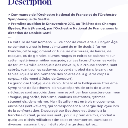
Description
> Commande de l’Orchestre National de France et de l’Orchestre
Symphonique de Seattle
> Première audition le 12 novembre 2012, au Théâtre des Champs-
Élysées, Paris (France), par l’Orchestre National de France, sous la
direction de Daniele Gatti
---
La Bataille de San Romano : « …ce choc de chevalerie au Moyen Âge,
ce combat qui est le heurt simultané de mille duels à l’arme
blanche, cette agglomération furieuse d’armures, de lances, de
casques, où de grandes plumes rouges et noires se balancent sur
cette mystérieuse mêlée masquée, sur ces faces d’hommes voilés
de fer, et au milieu desquels des chevaux, à la croupe énorme, sont
cabrés, ruant sur les cadavres, ou perdant pied dans le sang : un
tableau qui a le mouvementé des colères de la guerre corps à
corps... » (Edmond & Jules de Goncourt).
Le grandiose triptyque de Paolo Uccello et la belliqueuse Troisième
Symphonie de Beethoven, bien que séparés de près de quatre
siècles, se sont associés dans mon esprit par leur caractère commun
: fougue, pugnacité, héroïsme, couleurs éclatantes, rythmes
séquentiels, dynamisme. Ma « Bataille » est en trois mouvements
enchaînés (lent-vif-lent), qui correspondent à l’énergie déployée lors
de la confrontation. Encouragé par Beethoven et Uccello à la
franchise du trait, je me suis senti, pour la première fois, conduit à
quelques clichés militaires : timbales et trompettes, cavalcades
diverses, assumant leur inévitable charge descriptive...