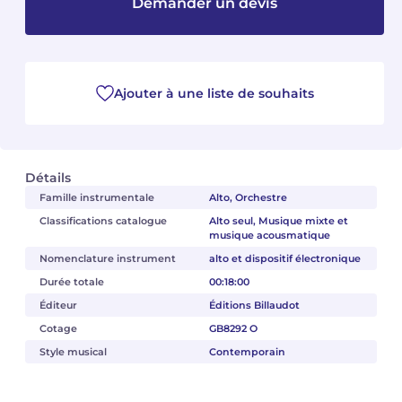
Demander un devis
Camille PÉPIN
Camille PÉPIN
Voir tous les articles
Jean-Baptiste ROBIN
Jean-Baptiste ROBIN
Ajouter à une liste de souhaits
Oscar STRASNOY
Oscar STRASNOY
Germaine TAILLEFERRE
Germaine TAILLEFERRE
Détails
Famille instrumentale
Alto, Orchestre
Dimitri TCHESNOKOV
Dimitri TCHESNOKOV
Classifications catalogue
Alto seul, Musique mixte et
musique acousmatique
Fabien TOUCHARD
Fabien TOUCHARD
Nomenclature instrument
alto et dispositif électronique
Jean-François VERDIER
Jean-François VERDIER
Durée totale
00:18:00
Éditeur
Éditions Billaudot
Fabien WAKSMAN
Fabien WAKSMAN
Cotage
GB8292 O
Style musical
Contemporain
Pierre WISSMER
Pierre WISSMER
Pascal ZAVARO
Pascal ZAVARO