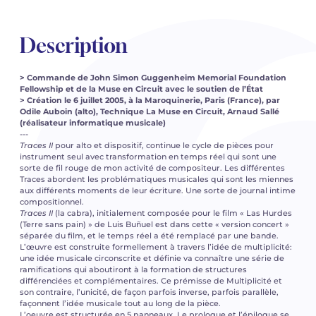
Description
> Commande de John Simon Guggenheim Memorial Foundation
Fellowship et de la Muse en Circuit avec le soutien de l’État
> Création le 6 juillet 2005, à la Maroquinerie, Paris (France), par
Odile Auboin (alto), Technique La Muse en Circuit, Arnaud Sallé
(réalisateur informatique musicale)
---
Traces II
pour alto et dispositif, continue le cycle de pièces pour
instrument seul avec transformation en temps réel qui sont une
sorte de fil rouge de mon activité de compositeur. Les différentes
Traces abordent les problématiques musicales qui sont les miennes
aux différents moments de leur écriture. Une sorte de journal intime
compositionnel.
Traces II
(la cabra), initialement composée pour le film « Las Hurdes
(Terre sans pain) » de Luis Buñuel est dans cette « version concert »
séparée du film, et le temps réel a été remplacé par une bande.
L’œuvre est construite formellement à travers l’idée de multiplicité:
une idée musicale circonscrite et définie va connaître une série de
ramifications qui aboutiront à la formation de structures
différenciées et complémentaires. Ce prémisse de Multiplicité et
son contraire, l’unicité, de façon parfois inverse, parfois parallèle,
façonnent l’idée musicale tout au long de la pièce.
L’oeuvre est structurée en 5 panneaux. Le prologue et l’épilogue se