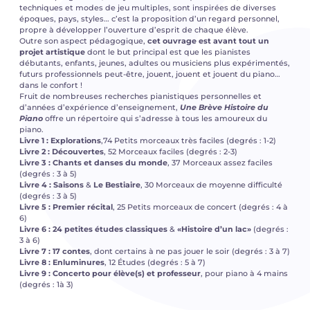
techniques et modes de jeu multiples, sont inspirées de diverses
époques, pays, styles… c’est la proposition d’un regard personnel,
propre à développer l’ouverture d’esprit de chaque élève.
Outre son aspect pédagogique,
cet ouvrage est avant tout un
projet artistique
dont le but principal est que les pianistes
débutants, enfants, jeunes, adultes ou musiciens plus expérimentés,
futurs professionnels peut-être, jouent, jouent et jouent du piano…
dans le confort !
Fruit de nombreuses recherches pianistiques personnelles et
d’années d’expérience d’enseignement,
Une Brève Histoire du
Piano
offre un répertoire qui s’adresse à tous les amoureux du
piano.
Livre 1 : Explorations
,74 Petits morceaux très faciles (degrés : 1-2)
Livre 2 : Découvertes
, 52 Morceaux faciles (degrés : 2-3)
Livre 3 : Chants et danses du
monde
, 37 Morceaux assez faciles
(degrés : 3 à 5)
Livre 4 : Saisons
&
Le Bestiaire
, 30 Morceaux de moyenne difficulté
(degrés : 3 à 5)
Livre 5 : Premier récital
, 25 Petits morceaux de concert (degrés : 4 à
6)
Livre 6 : 24 petites études classiques
&
«Histoire d’un lac»
(degrés :
3 à 6)
Livre 7 : 17 contes
, dont certains à ne pas jouer le soir (degrés : 3 à 7)
Livre 8 : Enluminures
, 12 Études (degrés : 5 à 7)
Livre 9 : Concerto pour élève(s) et professeur
, pour piano à 4 mains
(degrés : 1à 3)