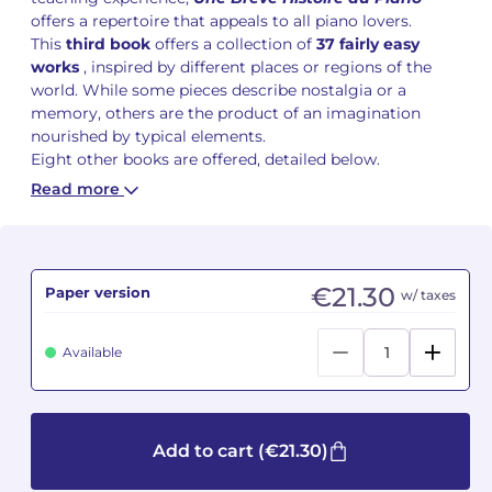
offers a repertoire that appeals to all piano lovers.
This
third book
offers a collection of
37
fairly easy
Camille PÉPIN
Camille PÉPIN
See all articles
works
, inspired by different places or regions of the
world. While some pieces describe nostalgia or a
Jean-Baptiste ROBIN
Jean-Baptiste ROBIN
memory, others are the product of an imagination
nourished by typical elements.
Oscar STRASNOY
Oscar STRASNOY
Eight other books are offered, detailed below.
Read more
Germaine TAILLEFERRE
Germaine TAILLEFERRE
Dimitri TCHESNOKOV
Dimitri TCHESNOKOV
€21.30
Fabien TOUCHARD
Fabien TOUCHARD
Paper version
w/ taxes
Jean-François VERDIER
Jean-François VERDIER
Available
Fabien WAKSMAN
Fabien WAKSMAN
Pierre WISSMER
Pierre WISSMER
Add to cart
(€21.30)
Pascal ZAVARO
Pascal ZAVARO