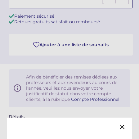
Camille PÉPIN
Camille PÉPIN
Voir tous les articles
Paiement sécurisé
Retours gratuits satisfait ou remboursé
Jean-Baptiste ROBIN
Jean-Baptiste ROBIN
Oscar STRASNOY
Oscar STRASNOY
Ajouter à une liste de souhaits
Germaine TAILLEFERRE
Germaine TAILLEFERRE
Dimitri TCHESNOKOV
Dimitri TCHESNOKOV
Afin de bénéficier des remises dédiées aux
professeurs et aux revendeurs au cours de
Fabien TOUCHARD
Fabien TOUCHARD
l'année, veuillez nous envoyer votre
justificatif de statut dans votre compte
Jean-François VERDIER
Jean-François VERDIER
clients, à la rubrique
Compte Professionnel
Fabien WAKSMAN
Fabien WAKSMAN
Détails
Famille instrumentale
Musique de Chambre
Pierre WISSMER
Pierre WISSMER
Classifications catalogue
Duos
Pascal ZAVARO
Pascal ZAVARO