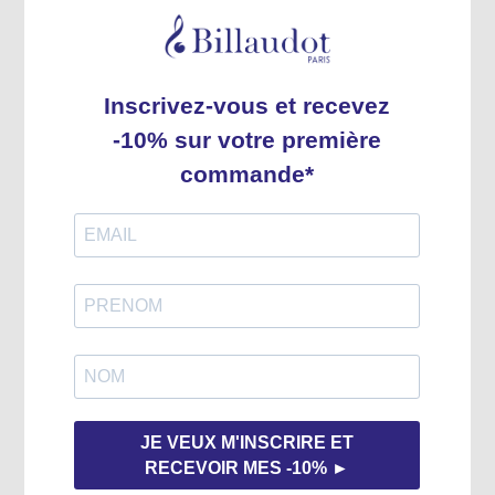
Nomenclature instrument
Clarinette et alto
Éditeur
Éditions Billaudot
Direction de collection
COLLOT Serge
Cotage
GB4331
Code EAN
9790043043317
Expédition rapide
Tous nos produits sont en stock.
Expédition habituelle sous 2 à 3 jours.