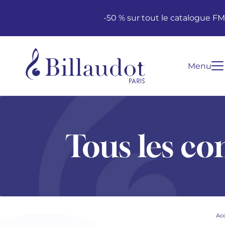
Aller au contenu
Aller à la navigation principale
-50 % sur tout le catalogue F
Menu
Tous les co
Acc