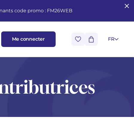
seignants code promo : FM26WEB
Me connecter
FR
ntributrices