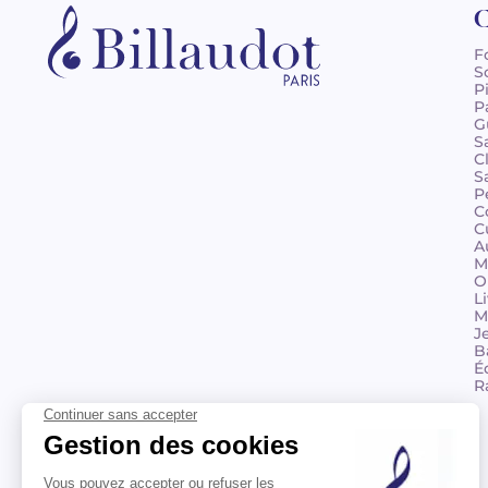
C
F
S
P
P
G
S
C
S
P
C
C
A
M
O
L
M
J
B
É
R