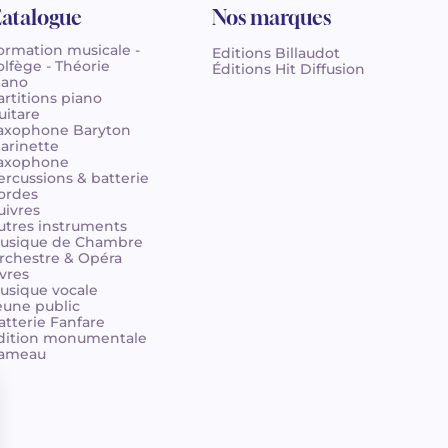
atalogue
Nos marques
ormation musicale -
Editions Billaudot
olfège - Théorie
Éditions Hit Diffusion
iano
artitions piano
uitare
axophone Baryton
larinette
axophone
ercussions & batterie
ordes
uivres
utres instruments
usique de Chambre
rchestre & Opéra
ivres
usique vocale
eune public
atterie Fanfare
dition monumentale
ameau