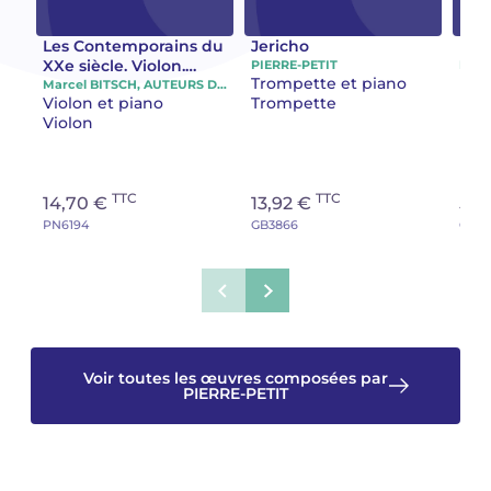
Camille PÉPIN
Camille PÉPIN
Les Contemporains du
Jericho
Mou
Voir tous les articles
XXe siècle. Violon.
PIERRE-PETIT
PIER
Trompette et piano
Étu
Volume 3
Marcel BITSCH, AUTEURS DIVERS, Claude PASCAL, PIERRE-PETIT , Jean RIVIER, Thomas STUBBS
Jean-Baptiste ROBIN
Jean-Baptiste ROBIN
Violon et piano
Trompette
Pia
Violon
Oscar STRASNOY
Oscar STRASNOY
Germaine TAILLEFERRE
Germaine TAILLEFERRE
TTC
TTC
14,70 €
13,92 €
5,5
PN6194
GB3866
CC31
Dimitri TCHESNOKOV
Dimitri TCHESNOKOV
Fabien TOUCHARD
Fabien TOUCHARD
Jean-François VERDIER
Jean-François VERDIER
Voir toutes les œuvres composées par
Fabien WAKSMAN
Fabien WAKSMAN
PIERRE-PETIT
Pierre WISSMER
Pierre WISSMER
Pascal ZAVARO
Pascal ZAVARO