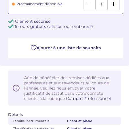
Prochainement disponible
Camille PÉPIN
Camille PÉPIN
Voir tous les articles
Paiement sécurisé
Jean-Baptiste ROBIN
Jean-Baptiste ROBIN
Retours gratuits satisfait ou remboursé
Oscar STRASNOY
Oscar STRASNOY
Ajouter à une liste de souhaits
Germaine TAILLEFERRE
Germaine TAILLEFERRE
Dimitri TCHESNOKOV
Dimitri TCHESNOKOV
Fabien TOUCHARD
Fabien TOUCHARD
Afin de bénéficier des remises dédiées aux
professeurs et aux revendeurs au cours de
l'année, veuillez nous envoyer votre
Jean-François VERDIER
Jean-François VERDIER
justificatif de statut dans votre compte
clients, à la rubrique
Compte Professionnel
Fabien WAKSMAN
Fabien WAKSMAN
Détails
Pierre WISSMER
Pierre WISSMER
Famille instrumentale
Chant et piano
Pascal ZAVARO
Pascal ZAVARO
Classifications catalogue
Chant et piano