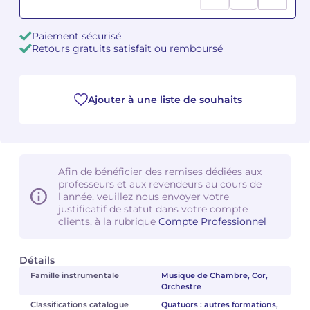
Camille PÉPIN
Camille PÉPIN
Voir tous les articles
Paiement sécurisé
Retours gratuits satisfait ou remboursé
Jean-Baptiste ROBIN
Jean-Baptiste ROBIN
Oscar STRASNOY
Oscar STRASNOY
Ajouter à une liste de souhaits
Germaine TAILLEFERRE
Germaine TAILLEFERRE
Dimitri TCHESNOKOV
Dimitri TCHESNOKOV
Afin de bénéficier des remises dédiées aux
professeurs et aux revendeurs au cours de
Fabien TOUCHARD
Fabien TOUCHARD
l'année, veuillez nous envoyer votre
justificatif de statut dans votre compte
Jean-François VERDIER
Jean-François VERDIER
clients, à la rubrique
Compte Professionnel
Fabien WAKSMAN
Fabien WAKSMAN
Détails
Famille instrumentale
Musique de Chambre, Cor,
Pierre WISSMER
Pierre WISSMER
Orchestre
Classifications catalogue
Quatuors : autres formations,
Pascal ZAVARO
Pascal ZAVARO