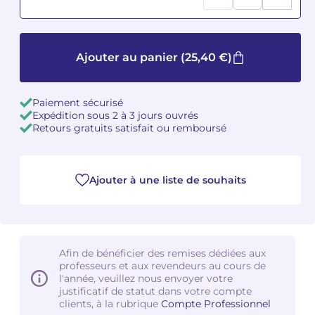
Camille PÉPIN
Camille PÉPIN
Voir tous les articles
Ajouter au panier
(25,40 €)
Jean-Baptiste ROBIN
Jean-Baptiste ROBIN
Oscar STRASNOY
Oscar STRASNOY
Paiement sécurisé
Expédition sous 2 à 3 jours ouvrés
Germaine TAILLEFERRE
Germaine TAILLEFERRE
Retours gratuits satisfait ou remboursé
Dimitri TCHESNOKOV
Dimitri TCHESNOKOV
Ajouter à une liste de souhaits
Fabien TOUCHARD
Fabien TOUCHARD
Jean-François VERDIER
Jean-François VERDIER
Fabien WAKSMAN
Fabien WAKSMAN
Afin de bénéficier des remises dédiées aux
professeurs et aux revendeurs au cours de
l'année, veuillez nous envoyer votre
Pierre WISSMER
Pierre WISSMER
justificatif de statut dans votre compte
clients, à la rubrique
Compte Professionnel
Pascal ZAVARO
Pascal ZAVARO