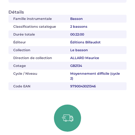
Détails
Famille instrumentale
Basson
Classifications catalogue
2 bassons
Durée totale
00:22:00
Éditeur
Éditions Billaudot
Collection
Le basson
Direction de collection
ALLARD Maurice
Cotage
GB2134
Cycle / Niveau
Moyennement difficile (cycle
2)
Code EAN
9790043021346