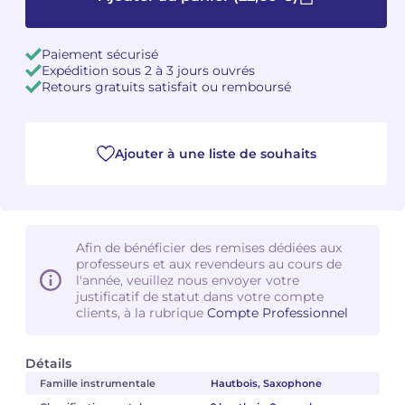
Camille PÉPIN
Camille PÉPIN
Voir tous les articles
Paiement sécurisé
Expédition sous 2 à 3 jours ouvrés
Jean-Baptiste ROBIN
Jean-Baptiste ROBIN
Retours gratuits satisfait ou remboursé
Oscar STRASNOY
Oscar STRASNOY
Ajouter à une liste de souhaits
Germaine TAILLEFERRE
Germaine TAILLEFERRE
Dimitri TCHESNOKOV
Dimitri TCHESNOKOV
Fabien TOUCHARD
Fabien TOUCHARD
Afin de bénéficier des remises dédiées aux
professeurs et aux revendeurs au cours de
l'année, veuillez nous envoyer votre
Jean-François VERDIER
Jean-François VERDIER
justificatif de statut dans votre compte
clients, à la rubrique
Compte Professionnel
Fabien WAKSMAN
Fabien WAKSMAN
Pierre WISSMER
Pierre WISSMER
Détails
Famille instrumentale
Hautbois, Saxophone
Pascal ZAVARO
Pascal ZAVARO