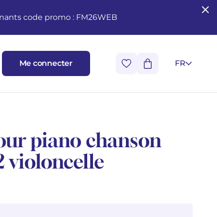
seignants code promo : FM26WEB
Me connecter
FR
our piano chanson
 violoncelle