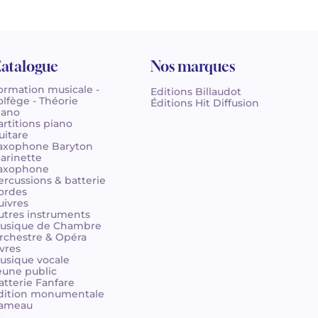
atalogue
Nos marques
ormation musicale -
Editions Billaudot
olfège - Théorie
Éditions Hit Diffusion
iano
artitions piano
uitare
axophone Baryton
larinette
axophone
ercussions & batterie
ordes
uivres
utres instruments
usique de Chambre
rchestre & Opéra
ivres
usique vocale
eune public
atterie Fanfare
dition monumentale
ameau