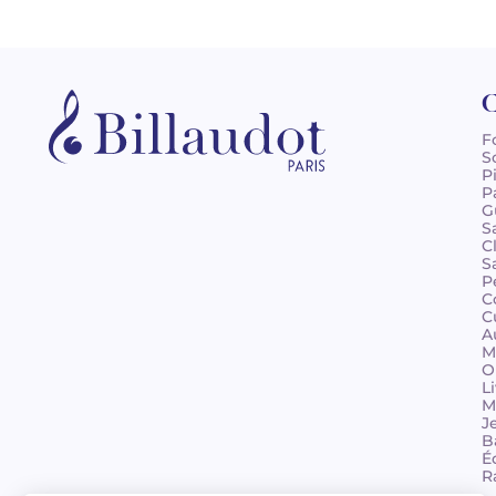
C
F
S
P
P
G
S
C
S
P
C
C
A
M
O
L
M
J
B
É
R