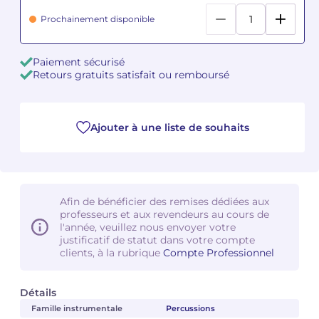
Prochainement disponible
Camille PÉPIN
Camille PÉPIN
Voir tous les articles
Paiement sécurisé
Jean-Baptiste ROBIN
Jean-Baptiste ROBIN
Retours gratuits satisfait ou remboursé
Oscar STRASNOY
Oscar STRASNOY
Germaine TAILLEFERRE
Germaine TAILLEFERRE
Ajouter à une liste de souhaits
Dimitri TCHESNOKOV
Dimitri TCHESNOKOV
Fabien TOUCHARD
Fabien TOUCHARD
Afin de bénéficier des remises dédiées aux
professeurs et aux revendeurs au cours de
Jean-François VERDIER
Jean-François VERDIER
l'année, veuillez nous envoyer votre
justificatif de statut dans votre compte
clients, à la rubrique
Compte Professionnel
Fabien WAKSMAN
Fabien WAKSMAN
Pierre WISSMER
Pierre WISSMER
Détails
Famille instrumentale
Percussions
Pascal ZAVARO
Pascal ZAVARO