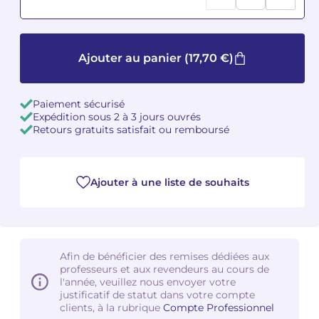
Camille PÉPIN
Camille PÉPIN
Voir tous les articles
Ajouter au panier
(17,70 €)
Jean-Baptiste ROBIN
Jean-Baptiste ROBIN
Oscar STRASNOY
Oscar STRASNOY
Paiement sécurisé
Expédition sous 2 à 3 jours ouvrés
Germaine TAILLEFERRE
Germaine TAILLEFERRE
Retours gratuits satisfait ou remboursé
Dimitri TCHESNOKOV
Dimitri TCHESNOKOV
Ajouter à une liste de souhaits
Fabien TOUCHARD
Fabien TOUCHARD
Jean-François VERDIER
Jean-François VERDIER
Fabien WAKSMAN
Fabien WAKSMAN
Afin de bénéficier des remises dédiées aux
professeurs et aux revendeurs au cours de
l'année, veuillez nous envoyer votre
Pierre WISSMER
Pierre WISSMER
justificatif de statut dans votre compte
clients, à la rubrique
Compte Professionnel
Pascal ZAVARO
Pascal ZAVARO