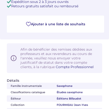
Expédition sous 2 à 3 jours ouvrés
Retours gratuits satisfait ou remboursé
Camille PÉPIN
Camille PÉPIN
Voir tous les articles
Jean-Baptiste ROBIN
Jean-Baptiste ROBIN
Ajouter à une liste de souhaits
Oscar STRASNOY
Oscar STRASNOY
Germaine TAILLEFERRE
Germaine TAILLEFERRE
Afin de bénéficier des remises dédiées aux
professeurs et aux revendeurs au cours de
Dimitri TCHESNOKOV
Dimitri TCHESNOKOV
l'année, veuillez nous envoyer votre
justificatif de statut dans votre compte
Fabien TOUCHARD
Fabien TOUCHARD
clients, à la rubrique
Compte Professionnel
Jean-François VERDIER
Jean-François VERDIER
Détails
Famille instrumentale
Saxophone
Fabien WAKSMAN
Fabien WAKSMAN
Classifications catalogue
Études saxophone
Pierre WISSMER
Pierre WISSMER
Éditeur
Éditions Billaudot
Collection
FOURMEAU Jean-Yves
Pascal ZAVARO
Pascal ZAVARO