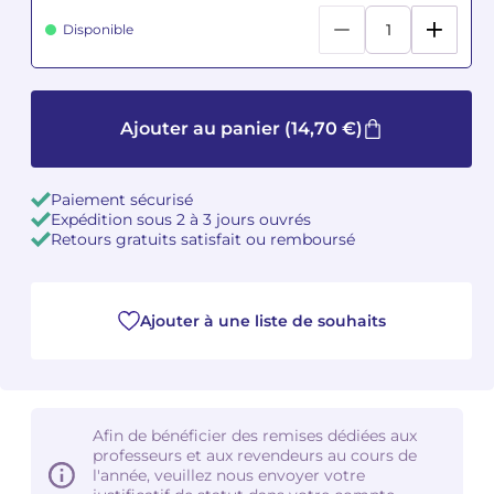
Disponible
Camille PÉPIN
Camille PÉPIN
Voir tous les articles
Jean-Baptiste ROBIN
Jean-Baptiste ROBIN
Ajouter au panier
(14,70 €)
Oscar STRASNOY
Oscar STRASNOY
Germaine TAILLEFERRE
Germaine TAILLEFERRE
Paiement sécurisé
Expédition sous 2 à 3 jours ouvrés
Retours gratuits satisfait ou remboursé
Dimitri TCHESNOKOV
Dimitri TCHESNOKOV
Fabien TOUCHARD
Fabien TOUCHARD
Ajouter à une liste de souhaits
Jean-François VERDIER
Jean-François VERDIER
Fabien WAKSMAN
Fabien WAKSMAN
Afin de bénéficier des remises dédiées aux
Pierre WISSMER
Pierre WISSMER
professeurs et aux revendeurs au cours de
l'année, veuillez nous envoyer votre
Pascal ZAVARO
Pascal ZAVARO