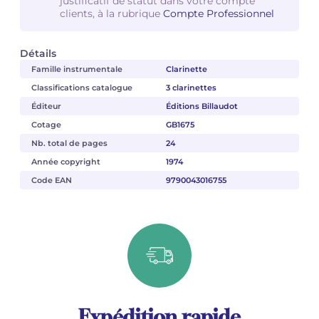
justificatif de statut dans votre compte
clients, à la rubrique
Compte Professionnel
Détails
Famille instrumentale
Clarinette
Classifications catalogue
3 clarinettes
Éditeur
Éditions Billaudot
Cotage
GB1675
Nb. total de pages
24
Année copyright
1974
Code EAN
9790043016755
Expédition rapide