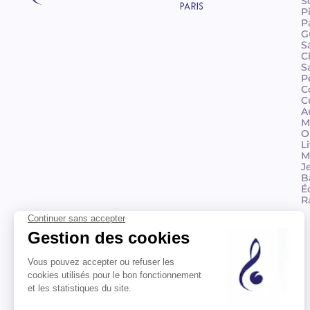
S
P
P
G
S
C
S
P
C
C
A
M
O
L
M
J
B
É
R