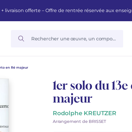
M + livraison offerte – Offre de rentrée réservée aux en
erto en Ré majeur
1er solo du 13e
majeur
Rodolphe KREUTZER
Arrangement de BRISSET