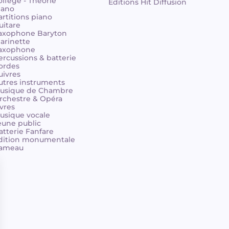
olfège - Théorie
Éditions Hit Diffusion
iano
artitions piano
uitare
axophone Baryton
larinette
axophone
ercussions & batterie
ordes
uivres
utres instruments
usique de Chambre
rchestre & Opéra
ivres
usique vocale
eune public
atterie Fanfare
dition monumentale
ameau