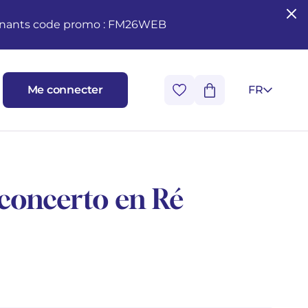
seignants code promo : FM26WEB
Me connecter
FR
 concerto en Ré