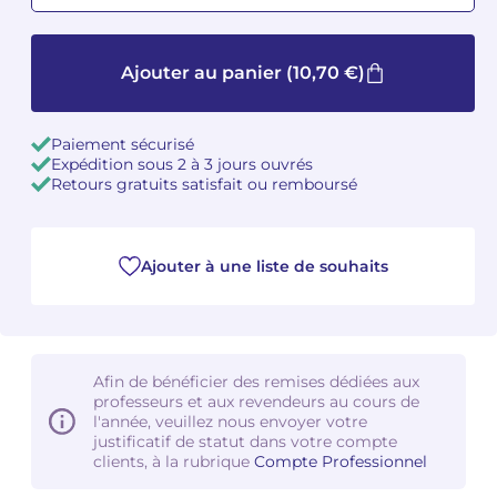
Camille PÉPIN
Camille PÉPIN
Voir tous les articles
Ajouter au panier
(10,70 €)
Jean-Baptiste ROBIN
Jean-Baptiste ROBIN
Paiement sécurisé
Oscar STRASNOY
Oscar STRASNOY
Expédition sous 2 à 3 jours ouvrés
Retours gratuits satisfait ou remboursé
Germaine TAILLEFERRE
Germaine TAILLEFERRE
Dimitri TCHESNOKOV
Dimitri TCHESNOKOV
Ajouter à une liste de souhaits
Fabien TOUCHARD
Fabien TOUCHARD
Jean-François VERDIER
Jean-François VERDIER
Afin de bénéficier des remises dédiées aux
Fabien WAKSMAN
Fabien WAKSMAN
professeurs et aux revendeurs au cours de
l'année, veuillez nous envoyer votre
justificatif de statut dans votre compte
Pierre WISSMER
Pierre WISSMER
clients, à la rubrique
Compte Professionnel
Pascal ZAVARO
Pascal ZAVARO