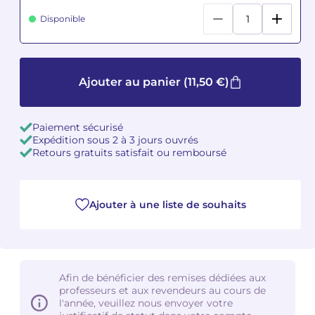
Disponible
Camille PÉPIN
Camille PÉPIN
Voir tous les articles
Jean-Baptiste ROBIN
Jean-Baptiste ROBIN
Ajouter au panier
(11,50 €)
Oscar STRASNOY
Oscar STRASNOY
Germaine TAILLEFERRE
Germaine TAILLEFERRE
Paiement sécurisé
Expédition sous 2 à 3 jours ouvrés
Retours gratuits satisfait ou remboursé
Dimitri TCHESNOKOV
Dimitri TCHESNOKOV
Fabien TOUCHARD
Fabien TOUCHARD
Ajouter à une liste de souhaits
Jean-François VERDIER
Jean-François VERDIER
Fabien WAKSMAN
Fabien WAKSMAN
Afin de bénéficier des remises dédiées aux
Pierre WISSMER
Pierre WISSMER
professeurs et aux revendeurs au cours de
l'année, veuillez nous envoyer votre
Pascal ZAVARO
Pascal ZAVARO