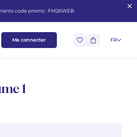
seignants code promo : FM26WEB
Me connecter
FR
ume 1