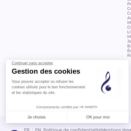
P
C
C
A
M
O
L
M
J
B
É
R
© 2026 Billaudot Paris. Tous droits réservés
FR
EN
Politique de confidentialité
Mentions léga