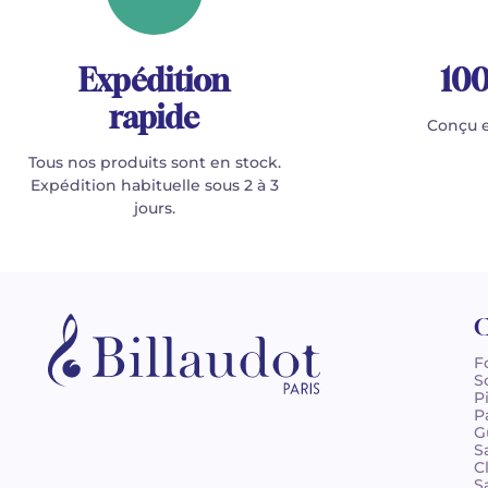
Expédition
100
rapide
Conçu e
Tous nos produits sont en stock.
Expédition habituelle sous 2 à 3
jours.
C
F
S
P
P
G
S
C
S