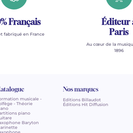
% Français
Éditeur 
Paris
t fabriqué en France
Au cœur de la musiqu
1896
atalogue
Nos marques
ormation musicale -
Editions Billaudot
olfège - Théorie
Éditions Hit Diffusion
iano
artitions piano
uitare
axophone Baryton
larinette
axophone