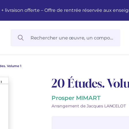
M + livraison offerte – Offre de rentrée réservée aux en
des. Volume 1
20 Études. Vol
Prosper MIMART
Arrangement de Jacques LANCELOT