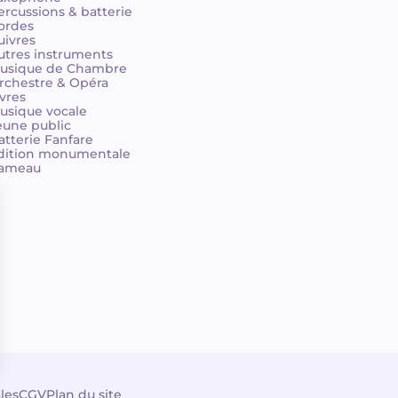
ercussions & batterie
ordes
uivres
utres instruments
usique de Chambre
rchestre & Opéra
ivres
usique vocale
eune public
atterie Fanfare
dition monumentale
ameau
les
CGV
Plan du site