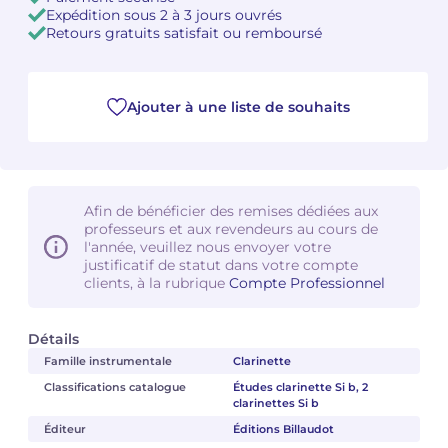
Expédition sous 2 à 3 jours ouvrés
Retours gratuits satisfait ou remboursé
Camille PÉPIN
Camille PÉPIN
Voir tous les articles
Jean-Baptiste ROBIN
Jean-Baptiste ROBIN
Ajouter à une liste de souhaits
Oscar STRASNOY
Oscar STRASNOY
Germaine TAILLEFERRE
Germaine TAILLEFERRE
Afin de bénéficier des remises dédiées aux
Dimitri TCHESNOKOV
Dimitri TCHESNOKOV
professeurs et aux revendeurs au cours de
l'année, veuillez nous envoyer votre
justificatif de statut dans votre compte
Fabien TOUCHARD
Fabien TOUCHARD
clients, à la rubrique
Compte Professionnel
Jean-François VERDIER
Jean-François VERDIER
Détails
Fabien WAKSMAN
Fabien WAKSMAN
Famille instrumentale
Clarinette
Classifications catalogue
Études clarinette Si b, 2
Pierre WISSMER
Pierre WISSMER
clarinettes Si b
Éditeur
Éditions Billaudot
Pascal ZAVARO
Pascal ZAVARO