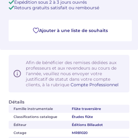
Expédition sous 2 à 3 jours ouvrés
Retours gratuits satisfait ou remboursé
Camille PÉPIN
Camille PÉPIN
Voir tous les articles
Jean-Baptiste ROBIN
Jean-Baptiste ROBIN
Ajouter à une liste de souhaits
Oscar STRASNOY
Oscar STRASNOY
Germaine TAILLEFERRE
Germaine TAILLEFERRE
Afin de bénéficier des remises dédiées aux
professeurs et aux revendeurs au cours de
Dimitri TCHESNOKOV
Dimitri TCHESNOKOV
l'année, veuillez nous envoyer votre
justificatif de statut dans votre compte
Fabien TOUCHARD
Fabien TOUCHARD
clients, à la rubrique
Compte Professionnel
Jean-François VERDIER
Jean-François VERDIER
Détails
Famille instrumentale
Flûte traversière
Fabien WAKSMAN
Fabien WAKSMAN
Classifications catalogue
Études flûte
Pierre WISSMER
Pierre WISSMER
Éditeur
Éditions Billaudot
Cotage
MRB1020
Pascal ZAVARO
Pascal ZAVARO