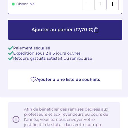
Disponible
Camille PÉPIN
Camille PÉPIN
Voir tous les articles
Jean-Baptiste ROBIN
Jean-Baptiste ROBIN
Ajouter au panier
(17,70 €)
Oscar STRASNOY
Oscar STRASNOY
Paiement sécurisé
Germaine TAILLEFERRE
Germaine TAILLEFERRE
Expédition sous 2 à 3 jours ouvrés
Retours gratuits satisfait ou remboursé
Dimitri TCHESNOKOV
Dimitri TCHESNOKOV
Fabien TOUCHARD
Fabien TOUCHARD
Ajouter à une liste de souhaits
Jean-François VERDIER
Jean-François VERDIER
Fabien WAKSMAN
Fabien WAKSMAN
Afin de bénéficier des remises dédiées aux
professeurs et aux revendeurs au cours de
Pierre WISSMER
Pierre WISSMER
l'année, veuillez nous envoyer votre
justificatif de statut dans votre compte
Pascal ZAVARO
Pascal ZAVARO