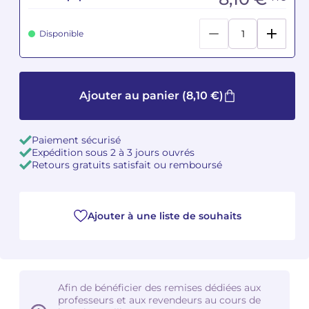
Camille PÉPIN
Camille PÉPIN
Voir tous les articles
Disponible
Jean-Baptiste ROBIN
Jean-Baptiste ROBIN
Oscar STRASNOY
Oscar STRASNOY
Ajouter au panier
(8,10 €)
Germaine TAILLEFERRE
Germaine TAILLEFERRE
Paiement sécurisé
Expédition sous 2 à 3 jours ouvrés
Dimitri TCHESNOKOV
Dimitri TCHESNOKOV
Retours gratuits satisfait ou remboursé
Fabien TOUCHARD
Fabien TOUCHARD
Jean-François VERDIER
Jean-François VERDIER
Ajouter à une liste de souhaits
Fabien WAKSMAN
Fabien WAKSMAN
Pierre WISSMER
Pierre WISSMER
Afin de bénéficier des remises dédiées aux
professeurs et aux revendeurs au cours de
Pascal ZAVARO
Pascal ZAVARO