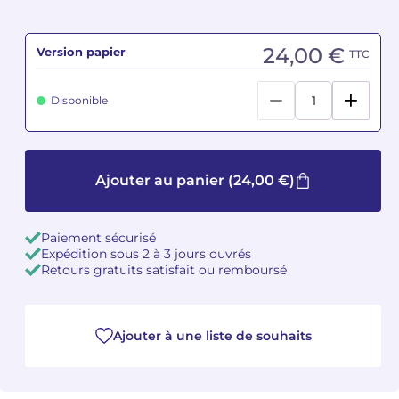
Camille PÉPIN
Camille PÉPIN
Voir tous les articles
24,00 €
Version papier
TTC
Jean-Baptiste ROBIN
Jean-Baptiste ROBIN
Disponible
Oscar STRASNOY
Oscar STRASNOY
Germaine TAILLEFERRE
Germaine TAILLEFERRE
Ajouter au panier
(24,00 €)
Dimitri TCHESNOKOV
Dimitri TCHESNOKOV
Fabien TOUCHARD
Fabien TOUCHARD
Paiement sécurisé
Expédition sous 2 à 3 jours ouvrés
Retours gratuits satisfait ou remboursé
Jean-François VERDIER
Jean-François VERDIER
Fabien WAKSMAN
Fabien WAKSMAN
Ajouter à une liste de souhaits
Pierre WISSMER
Pierre WISSMER
Pascal ZAVARO
Pascal ZAVARO