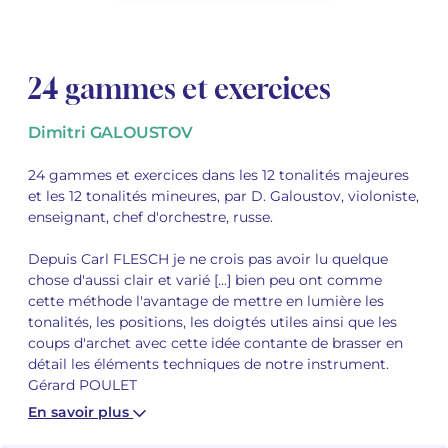
Voir tous les articles
Voir tous les articles
Cours complets avec instruments
Autres instruments
Harmonica
Orchestres à vents
Voix
Livrets d'opéra
Marc-André DALBAVIE
Marc-André DALBAVIE
Voir tous les articles
Voir tous les articles
24 gammes et exercices
Ukulélé
Musique de Chambre
Orchestres de jeunes
Vincent DAVID
Vincent DAVID
Voir tous les articles
Clavier synthétiseur
Orchestre & Opéra
Concerto
Fernande DECRUCK
Fernande DECRUCK
Dimitri GALOUSTOV
Voir tous les articles
Voir tous les articles
Voir tous les articles
Musique concertante
Livres
Thierry ESCAICH
Thierry ESCAICH
24 gammes et exercices dans les 12 tonalités majeures
et les 12 tonalités mineures, par D. Galoustov, violoniste,
enseignant, chef d'orchestre, russe.
Musique vocale
Graciane FINZI
Graciane FINZI
Voir tous les articles
Depuis Carl FLESCH je ne crois pas avoir lu quelque
Jeune public
Anthony GIRARD
Anthony GIRARD
Voir tous les articles
chose d'aussi clair et varié [...] bien peu ont comme
cette méthode l'avantage de mettre en lumière les
Batterie Fanfare
Philippe LEROUX
Philippe LEROUX
tonalités, les positions, les doigtés utiles ainsi que les
coups d'archet avec cette idée contante de brasser en
Édition monumentale Rameau
Martin MATALON
Martin MATALON
détail les éléments techniques de notre instrument.
Gérard POULET
Variété
Maurice OHANA
Maurice OHANA
En savoir plus
Clara OLIVARES
Clara OLIVARES