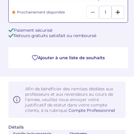
Prochainement disponible
Camille PÉPIN
Camille PÉPIN
Voir tous les articles
Jean-Baptiste ROBIN
Jean-Baptiste ROBIN
Paiement sécurisé
Retours gratuits satisfait ou remboursé
Oscar STRASNOY
Oscar STRASNOY
Germaine TAILLEFERRE
Germaine TAILLEFERRE
Ajouter à une liste de souhaits
Dimitri TCHESNOKOV
Dimitri TCHESNOKOV
Fabien TOUCHARD
Fabien TOUCHARD
Afin de bénéficier des remises dédiées aux
Jean-François VERDIER
Jean-François VERDIER
professeurs et aux revendeurs au cours de
l'année, veuillez nous envoyer votre
justificatif de statut dans votre compte
Fabien WAKSMAN
Fabien WAKSMAN
clients, à la rubrique
Compte Professionnel
Pierre WISSMER
Pierre WISSMER
Détails
Pascal ZAVARO
Pascal ZAVARO
Famille instrumentale
Clarinette