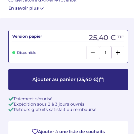
En savoir plus
Camille PÉPIN
Camille PÉPIN
Voir tous les articles
Jean-Baptiste ROBIN
Jean-Baptiste ROBIN
25,40 €
Version papier
TTC
Oscar STRASNOY
Oscar STRASNOY
Disponible
Germaine TAILLEFERRE
Germaine TAILLEFERRE
Dimitri TCHESNOKOV
Dimitri TCHESNOKOV
Ajouter au panier
(25,40 €)
Fabien TOUCHARD
Fabien TOUCHARD
Jean-François VERDIER
Jean-François VERDIER
Paiement sécurisé
Expédition sous 2 à 3 jours ouvrés
Fabien WAKSMAN
Fabien WAKSMAN
Retours gratuits satisfait ou remboursé
Pierre WISSMER
Pierre WISSMER
Ajouter à une liste de souhaits
Pascal ZAVARO
Pascal ZAVARO