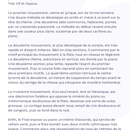
Très Vif et Joyeux.
Le premier mouvement, calme et lyrique, est de forme ternaire.
Une douce mélodie se développe en arche et mène à un pont sur la
tête du thème. Une deuxième idée commence, haletante, portée
par un crescendo passionné. La mélodie du début revient ensuite
dans une couleur plus claire, soutenue par de doux carillons au
piano.
Le deuxième mouvement, le plus développé de la sonate, est très
rapide et d'esprit scherzo. Bâti en cinq sections, il commence par le
motif principal du mouvement à la flûte, tout en vitesse et légèreté.
Le deuxième thème, autoritaire et vertical, est donné par le piano.
Une deuxième section, plus lente, rappelle l'esprit du premier
mouvement. Puis la course folle reprend alors en combinant les
deux premiers motifs. La quatrième section retrouve le calme
lyrisme de la deuxième, un instant de suspension du temps avant le
retour du vertige de la vitesse qui s'évapore de manière inattendue.
Le troisième mouvement, d'un seul tenant, lent et hiératique, est
une déploration funèbre qui oppose le minéral du piano au
mélismatique douloureux de la flûte, devenue une sorte de aulos
grecque. Le cortège passe devant nous, empli de cris douloureux et
de sanglots, puis se fond dans la nuit.
Enfin, le Final expose au piano un thème d'accords, qui servira de
refrain varié, puis la flûte bondit avec deux motifs rythmiques très
joyeux. Commence alors une récapitulation de tous les thèmes de la