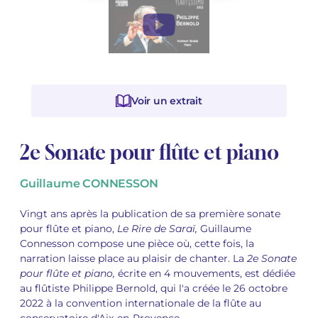
Voir tous les articles
Voir tous les articles
Cours complets avec instruments
Autres instruments
Harmonica
Orchestres à vents
Voix
Livrets d'opéra
Marc-André DALBAVIE
Marc-André DALBAVIE
Voir tous les articles
Voir tous les articles
Ukulélé
Musique de Chambre
Orchestres de jeunes
Vincent DAVID
Vincent DAVID
Voir tous les articles
Clavier synthétiseur
Orchestre & Opéra
Concerto
Fernande DECRUCK
Fernande DECRUCK
Voir tous les articles
Voir tous les articles
Voir tous les articles
Voir un extrait
Musique concertante
Livres
Thierry ESCAICH
Thierry ESCAICH
2e Sonate pour flûte et piano
Musique vocale
Graciane FINZI
Graciane FINZI
Voir tous les articles
Guillaume CONNESSON
Jeune public
Anthony GIRARD
Anthony GIRARD
Voir tous les articles
Vingt ans après la publication de sa première sonate
Batterie Fanfare
Philippe LEROUX
Philippe LEROUX
pour flûte et piano,
Le Rire de Saraï,
Guillaume
Connesson compose une pièce où, cette fois, la
Édition monumentale Rameau
Martin MATALON
Martin MATALON
narration laisse place au plaisir de chanter. La
2e Sonate
pour flûte et piano,
écrite en 4 mouvements, est dédiée
Variété
Maurice OHANA
Maurice OHANA
au flûtiste Philippe Bernold, qui l'a créée le 26 octobre
2022 à la convention internationale de la flûte au
Clara OLIVARES
Clara OLIVARES
conservatoire d'Aix-en-Provence.