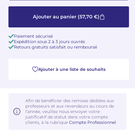
Camille PÉPIN
Camille PÉPIN
Voir tous les articles
Ajouter au panier
(57,70 €)
Jean-Baptiste ROBIN
Jean-Baptiste ROBIN
Paiement sécurisé
Oscar STRASNOY
Oscar STRASNOY
Expédition sous 2 à 3 jours ouvrés
Retours gratuits satisfait ou remboursé
Germaine TAILLEFERRE
Germaine TAILLEFERRE
Dimitri TCHESNOKOV
Dimitri TCHESNOKOV
Ajouter à une liste de souhaits
Fabien TOUCHARD
Fabien TOUCHARD
Jean-François VERDIER
Jean-François VERDIER
Afin de bénéficier des remises dédiées aux
professeurs et aux revendeurs au cours de
Fabien WAKSMAN
Fabien WAKSMAN
l'année, veuillez nous envoyer votre
justificatif de statut dans votre compte
Pierre WISSMER
Pierre WISSMER
clients, à la rubrique
Compte Professionnel
Pascal ZAVARO
Pascal ZAVARO