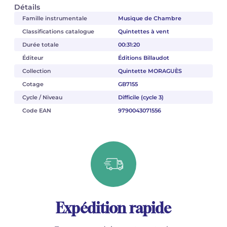
Détails
Famille instrumentale
Musique de Chambre
Classifications catalogue
Quintettes à vent
Durée totale
00:31:20
Éditeur
Éditions Billaudot
Collection
Quintette MORAGUÈS
Cotage
GB7155
Cycle / Niveau
Difficile (cycle 3)
Code EAN
9790043071556
Expédition rapide