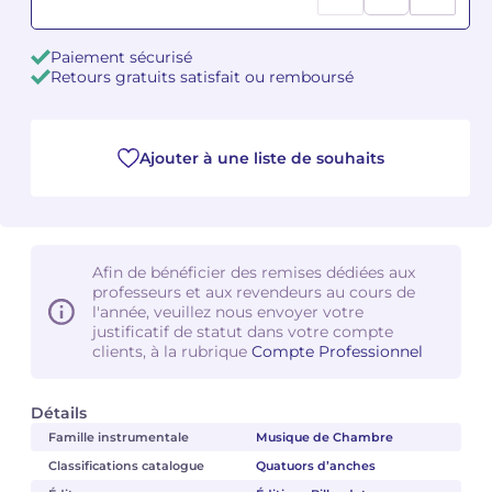
Camille PÉPIN
Camille PÉPIN
Voir tous les articles
Paiement sécurisé
Retours gratuits satisfait ou remboursé
Jean-Baptiste ROBIN
Jean-Baptiste ROBIN
Oscar STRASNOY
Oscar STRASNOY
Ajouter à une liste de souhaits
Germaine TAILLEFERRE
Germaine TAILLEFERRE
Dimitri TCHESNOKOV
Dimitri TCHESNOKOV
Afin de bénéficier des remises dédiées aux
professeurs et aux revendeurs au cours de
Fabien TOUCHARD
Fabien TOUCHARD
l'année, veuillez nous envoyer votre
justificatif de statut dans votre compte
Jean-François VERDIER
Jean-François VERDIER
clients, à la rubrique
Compte Professionnel
Fabien WAKSMAN
Fabien WAKSMAN
Détails
Famille instrumentale
Musique de Chambre
Pierre WISSMER
Pierre WISSMER
Classifications catalogue
Quatuors d’anches
Pascal ZAVARO
Pascal ZAVARO