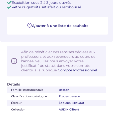
Expédition sous 2 à 3 jours ouvrés
Retours gratuits satisfait ou remboursé
Camille PÉPIN
Camille PÉPIN
Voir tous les articles
Jean-Baptiste ROBIN
Jean-Baptiste ROBIN
Ajouter à une liste de souhaits
Oscar STRASNOY
Oscar STRASNOY
Germaine TAILLEFERRE
Germaine TAILLEFERRE
Afin de bénéficier des remises dédiées aux
Dimitri TCHESNOKOV
Dimitri TCHESNOKOV
professeurs et aux revendeurs au cours de
l'année, veuillez nous envoyer votre
justificatif de statut dans votre compte
Fabien TOUCHARD
Fabien TOUCHARD
clients, à la rubrique
Compte Professionnel
Jean-François VERDIER
Jean-François VERDIER
Détails
Fabien WAKSMAN
Fabien WAKSMAN
Famille instrumentale
Basson
Classifications catalogue
Études basson
Pierre WISSMER
Pierre WISSMER
Éditeur
Éditions Billaudot
Collection
AUDIN Gilbert
Pascal ZAVARO
Pascal ZAVARO