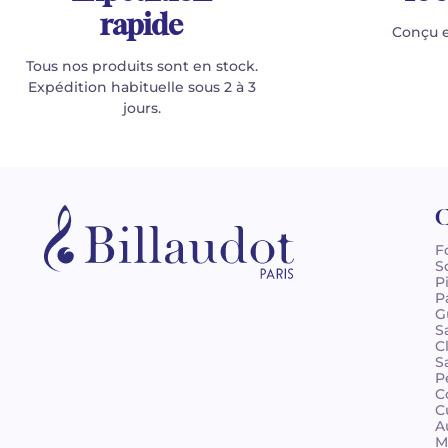
rapide
Conçu e
Tous nos produits sont en stock.
Expédition habituelle sous 2 à 3
jours.
C
F
S
P
P
G
S
C
S
P
C
C
A
M