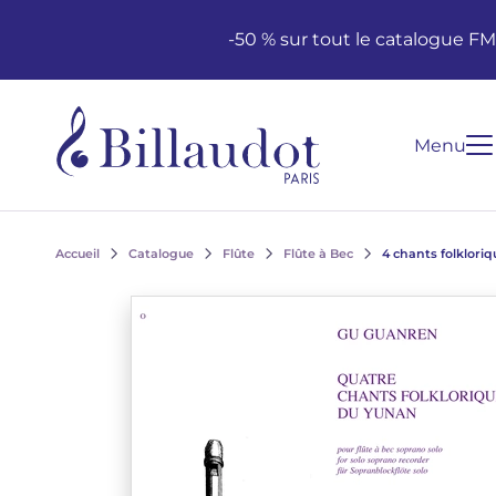
Aller au contenu
Aller à la navigation principale
-50 % sur tout le catalogue F
Menu
Accueil
Catalogue
Flûte
Flûte à Bec
4 chants folklori