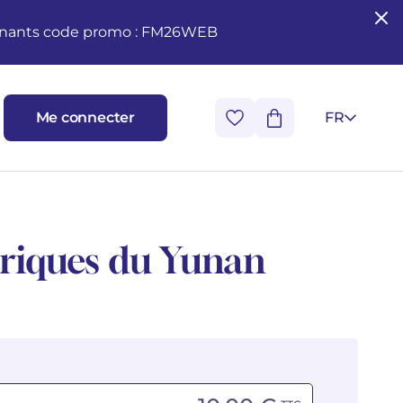
seignants code promo : FM26WEB
Me connecter
FR
oriques du Yunan