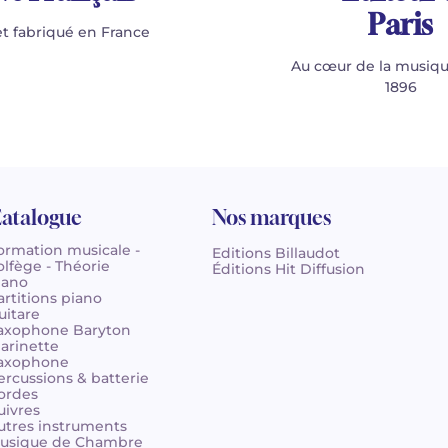
Paris
t fabriqué en France
Au cœur de la musiqu
1896
atalogue
Nos marques
ormation musicale -
Editions Billaudot
olfège - Théorie
Éditions Hit Diffusion
iano
artitions piano
uitare
axophone Baryton
larinette
axophone
ercussions & batterie
ordes
uivres
utres instruments
usique de Chambre