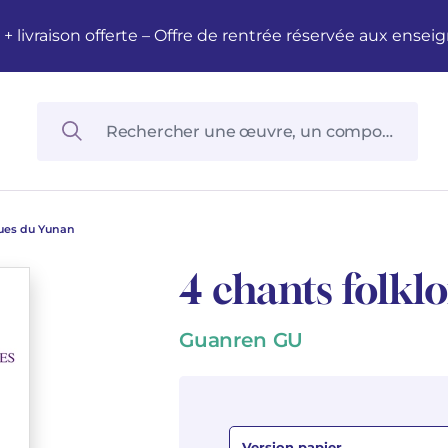
M + livraison offerte – Offre de rentrée réservée aux en
ques du Yunan
4 chants folkl
Guanren GU
Version papier