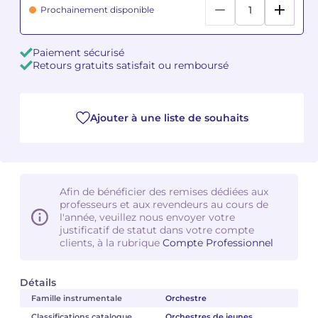
Prochainement disponible
Camille PÉPIN
Camille PÉPIN
Voir tous les articles
Paiement sécurisé
Jean-Baptiste ROBIN
Jean-Baptiste ROBIN
Retours gratuits satisfait ou remboursé
Oscar STRASNOY
Oscar STRASNOY
Ajouter à une liste de souhaits
Germaine TAILLEFERRE
Germaine TAILLEFERRE
Dimitri TCHESNOKOV
Dimitri TCHESNOKOV
Fabien TOUCHARD
Fabien TOUCHARD
Afin de bénéficier des remises dédiées aux
professeurs et aux revendeurs au cours de
l'année, veuillez nous envoyer votre
Jean-François VERDIER
Jean-François VERDIER
justificatif de statut dans votre compte
clients, à la rubrique
Compte Professionnel
Fabien WAKSMAN
Fabien WAKSMAN
Détails
Pierre WISSMER
Pierre WISSMER
Famille instrumentale
Orchestre
Pascal ZAVARO
Pascal ZAVARO
Classifications catalogue
Orchestres de jeunes