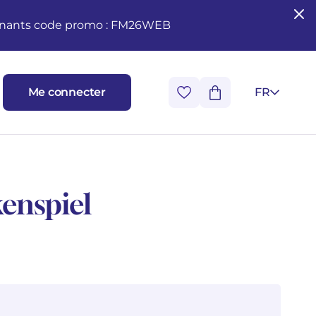
seignants code promo : FM26WEB
Me connecter
FR
kenspiel