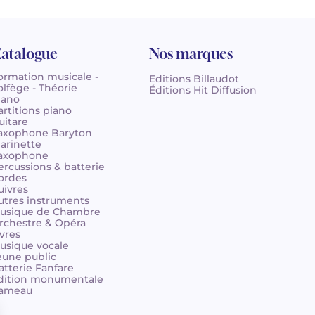
atalogue
Nos marques
ormation musicale -
Editions Billaudot
olfège - Théorie
Éditions Hit Diffusion
iano
artitions piano
uitare
axophone Baryton
larinette
axophone
ercussions & batterie
ordes
uivres
utres instruments
usique de Chambre
rchestre & Opéra
ivres
usique vocale
eune public
atterie Fanfare
dition monumentale
ameau