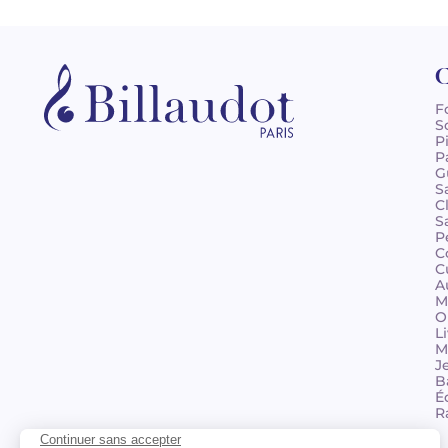
C
F
S
P
P
G
S
C
S
P
C
C
A
M
O
L
M
J
B
É
R