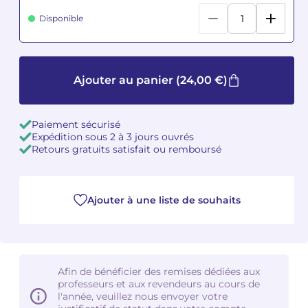
Disponible
Camille PÉPIN
Camille PÉPIN
Voir tous les articles
Jean-Baptiste ROBIN
Jean-Baptiste ROBIN
Ajouter au panier
(24,00 €)
Oscar STRASNOY
Oscar STRASNOY
Germaine TAILLEFERRE
Germaine TAILLEFERRE
Paiement sécurisé
Expédition sous 2 à 3 jours ouvrés
Retours gratuits satisfait ou remboursé
Dimitri TCHESNOKOV
Dimitri TCHESNOKOV
Fabien TOUCHARD
Fabien TOUCHARD
Ajouter à une liste de souhaits
Jean-François VERDIER
Jean-François VERDIER
Fabien WAKSMAN
Fabien WAKSMAN
Afin de bénéficier des remises dédiées aux
Pierre WISSMER
Pierre WISSMER
professeurs et aux revendeurs au cours de
l'année, veuillez nous envoyer votre
Pascal ZAVARO
Pascal ZAVARO