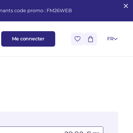
seignants code promo : FM26WEB
Me connecter
FR