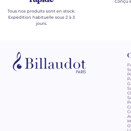
Conçu e
Tous nos produits sont en stock.
Expédition habituelle sous 2 à 3
jours.
C
F
S
P
P
G
S
C
S
P
C
C
A
M
O
L