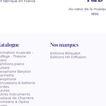
t fabriqué en France
Au cœur de la musiqu
1896
atalogue
Nos marques
ormation musicale -
Editions Billaudot
olfège - Théorie
Éditions Hit Diffusion
iano
artitions piano
uitare
axophone Baryton
larinette
axophone
ercussions & batterie
ordes
uivres
utres instruments
usique de Chambre
rchestre & Opéra
ivres