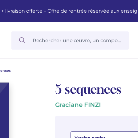
M + livraison offerte – Offre de rentrée réservée aux en
uences
5 sequences
Graciane FINZI
Version papier