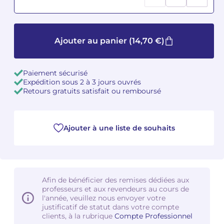
Camille PÉPIN
Camille PÉPIN
Voir tous les articles
Ajouter au panier
(14,70 €)
Jean-Baptiste ROBIN
Jean-Baptiste ROBIN
Oscar STRASNOY
Oscar STRASNOY
Paiement sécurisé
Expédition sous 2 à 3 jours ouvrés
Germaine TAILLEFERRE
Germaine TAILLEFERRE
Retours gratuits satisfait ou remboursé
Dimitri TCHESNOKOV
Dimitri TCHESNOKOV
Ajouter à une liste de souhaits
Fabien TOUCHARD
Fabien TOUCHARD
Jean-François VERDIER
Jean-François VERDIER
Fabien WAKSMAN
Fabien WAKSMAN
Afin de bénéficier des remises dédiées aux
professeurs et aux revendeurs au cours de
l'année, veuillez nous envoyer votre
Pierre WISSMER
Pierre WISSMER
justificatif de statut dans votre compte
clients, à la rubrique
Compte Professionnel
Pascal ZAVARO
Pascal ZAVARO